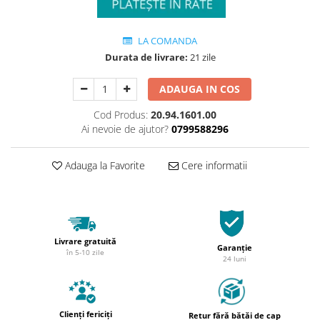
LA COMANDA
Durata de livrare:
21 zile
ADAUGA IN COS
Cod Produs:
20.94.1601.00
Ai nevoie de ajutor?
0799588296
Adauga la Favorite
Cere informatii
Livrare gratuită
Garanție
în 5-10 zile
24 luni
Clienți fericiți
Retur fără bătăi de cap