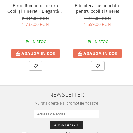
Birou Romantic pentru
Biblioteca suspendata,
Copii și Tineret – Eleganță și
pentru copii si tineret
Funcționalitate, 117x62x75
Colectia Romantic,
2.044,00 RON
1.974,00 RON
cm
117x37x119 cm
1.738,00 RON
1.659,00 RON
IN STOC
IN STOC
ADAUGA IN COS
ADAUGA IN COS
NEWSLETTER
Nu rata ofertele si promotiile noastre