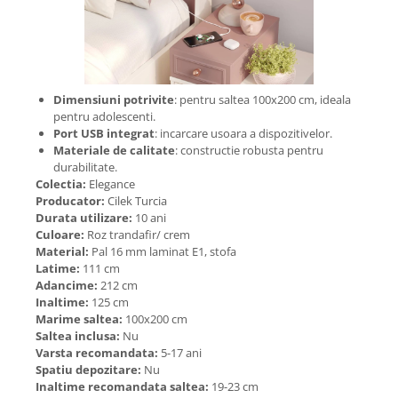
Dimensiuni potrivite
: pentru saltea 100x200 cm, ideala
pentru adolescenti.
Port USB integrat
: incarcare usoara a dispozitivelor.
Materiale de calitate
: constructie robusta pentru
durabilitate.
Colectia:
Elegance
Producator:
Cilek Turcia
Durata utilizare:
10 ani
Culoare:
Roz trandafir/ crem
Material:
Pal 16 mm laminat E1, stofa
Latime:
111 cm
Adancime:
212 cm
Inaltime:
125 cm
Marime saltea:
100x200 cm
Saltea inclusa:
Nu
Varsta recomandata:
5-17 ani
Spatiu depozitare:
Nu
Inaltime recomandata saltea:
19-23 cm