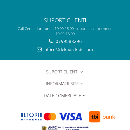
SUPORT CLIENTI
Call Center luni-vineri 10:00-18:00, suport chat luni-vineri
10:00-18:00
0799588296
office@dekada-kids.com
SUPORT CLIENTI
INFORMATII SITE
DATE COMERCIALE