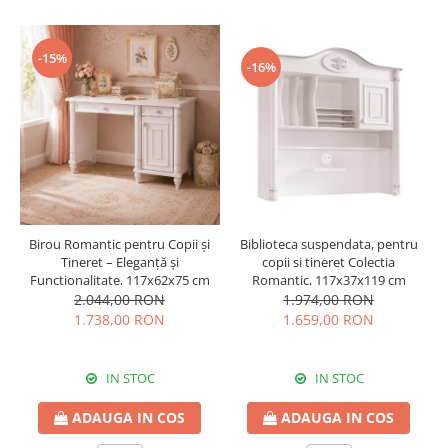
-15%
-16%
Biblioteca suspendata, pentru
Birou Romantic pentru Copii și
copii si tineret Colectia
Tineret – Eleganță și
Romantic, 117x37x119 cm
Funcționalitate, 117x62x75 cm
1.974,00 RON
2.044,00 RON
1.659,00 RON
1.738,00 RON
IN STOC
IN STOC
ADAUGA IN COS
ADAUGA IN COS