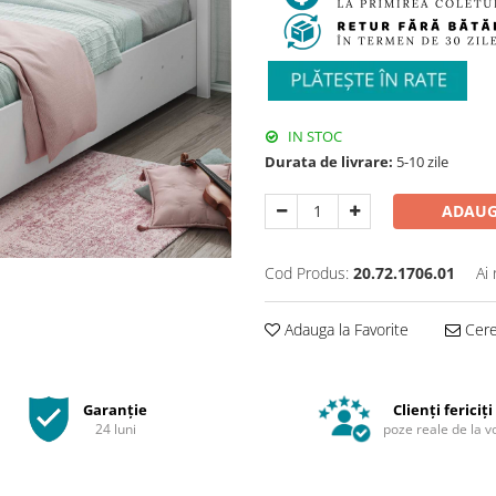
IN STOC
Durata de livrare:
5-10 zile
ADAUG
Cod Produs:
20.72.1706.01
Ai
Adauga la Favorite
Cere 
Garanție
Clienți fericiți
24 luni
poze reale de la v