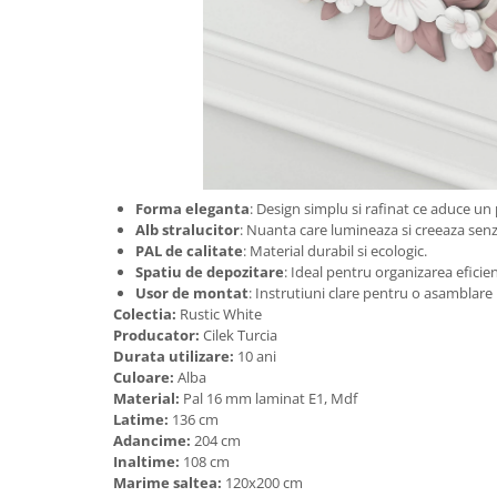
Forma eleganta
: Design simplu si rafinat ce aduce un 
Alb stralucitor
: Nuanta care lumineaza si creeaza senz
PAL de calitate
: Material durabil si ecologic.
Spatiu de depozitare
: Ideal pentru organizarea eficie
Usor de montat
: Instrutiuni clare pentru o asamblare 
Colectia:
Rustic White
Producator:
Cilek Turcia
Durata utilizare:
10 ani
Culoare:
Alba
Material:
Pal 16 mm laminat E1, Mdf
Latime:
136 cm
Adancime:
204 cm
Inaltime:
108 cm
Marime saltea:
120x200 cm