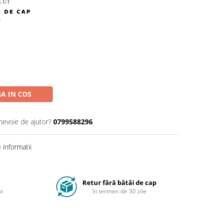
A IN COS
 nevoie de ajutor?
0799588296
informatii
Retur fără bătăi de cap
oi
în termen de 30 zile