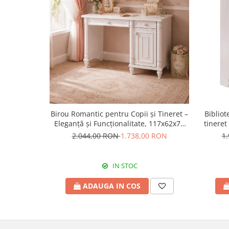
Birou Romantic pentru Copii și Tineret –
Bibliot
Eleganță și Funcționalitate, 117x62x75
tineret
cm
2.044,00 RON
1.738,00 RON
1
IN STOC
ADAUGA IN COS