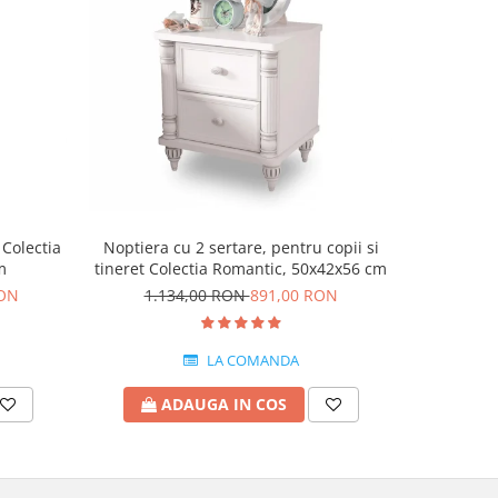
-15%
 Colectia
Noptiera cu 2 sertare, pentru copii si
Dulap cu 
m
tineret Colectia Romantic, 50x42x56 cm
Romant
RON
1.134,00 RON
891,00 RON
4.5
LA COMANDA
ADAUGA IN COS
A