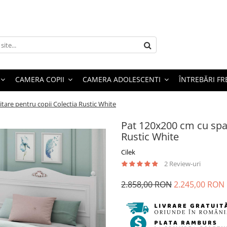
CAMERA COPII
CAMERA ADOLESCENTI
ÎNTREBĂRI F
tare pentru copii Colectia Rustic White
Pat 120x200 cm cu spat
Rustic White
Cilek
2 Review-uri
2.858,00 RON
2.245,00 RON