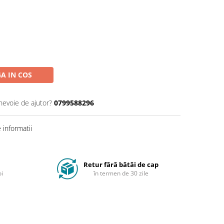
A IN COS
 nevoie de ajutor?
0799588296
informatii
Retur fără bătăi de cap
oi
în termen de 30 zile