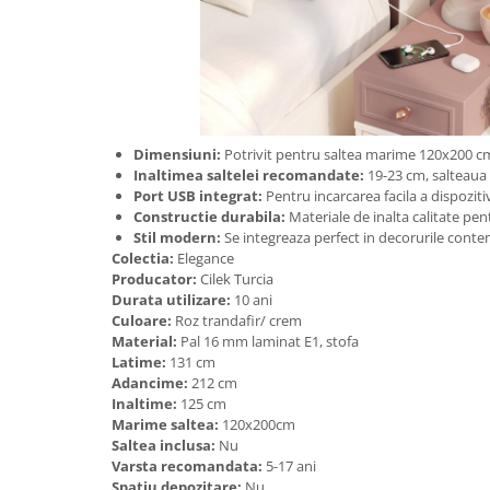
Dimensiuni:
Potrivit pentru saltea marime 120x200 c
Inaltimea saltelei recomandate:
19-23 cm, salteaua 
Port USB integrat:
Pentru incarcarea facila a dispoziti
Constructie durabila:
Materiale de inalta calitate pen
Stil modern:
Se integreaza perfect in decorurile cont
Colectia:
Elegance
Producator:
Cilek Turcia
Durata utilizare:
10 ani
Culoare:
Roz trandafir/ crem
Material:
Pal 16 mm laminat E1, stofa
Latime:
131 cm
Adancime:
212 cm
Inaltime:
125 cm
Marime saltea:
120x200cm
Saltea inclusa:
Nu
Varsta recomandata:
5-17 ani
Spatiu depozitare:
Nu