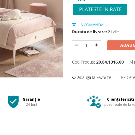
LA COMANDA
Durata de livrare:
21 zile
ADAUG
Cod Produs:
20.84.1316.00
Ai
Adauga la Favorite
Cere 
Garanție
Clienți fericiți
24 luni
poze reale de la v