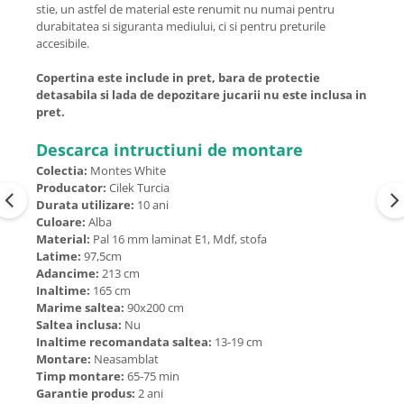
stie, un astfel de material este renumit nu numai pentru
durabitatea si siguranta mediului, ci si pentru preturile
accesibile.
Copertina este include in pret, bara de protectie
detasabila si lada de depozitare jucarii nu este inclusa in
pret.
Descarca intructiuni de montare
Colectia:
Montes White
Producator:
Cilek Turcia
Durata utilizare:
10 ani
Culoare:
Alba
Material:
Pal 16 mm laminat E1, Mdf, stofa
Latime:
97,5cm
Adancime:
213 cm
Inaltime:
165 cm
Marime saltea:
90x200 cm
Saltea inclusa:
Nu
Inaltime recomandata saltea:
13-19 cm
Montare:
Neasamblat
Timp montare:
65-75 min
Garantie produs:
2 ani