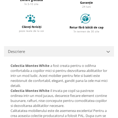
Garanție
în 5-10 zile
24 luni
Clienți fericiți
Retur fără bătăi de cap
poze reale de la voi
în termen de 30 zile
Descriere
Colectia Montes White
a fost creata pentru o odihna
confortabila a copiilor mici si pentru dezvoltarea abilitatilor lor
intr-un mod ludic. Acest mobilier pentru fete si baieti este
neobisnuit de confortabil, elegant, gandit pana la cele mai mici
detalii.
Colectia Montes White
il invata pe copil sa pastreze
ordinea intr-un mod jucaus, deoarece fiecare element contine
buzunare, rafturi, nise concepute pentru comoditatea copiilor
si dezvoltarea abilitatilor necesare.
Calitatatea mobilierului este de asemenea excelenta! Pentru a
crea aceasta colectie producatorul a folosit PAL. Dupa cum se