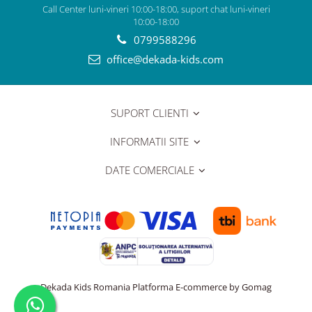
Call Center luni-vineri 10:00-18:00, suport chat luni-vineri
10:00-18:00
0799588296
office@dekada-kids.com
SUPORT CLIENTI
INFORMATII SITE
DATE COMERCIALE
Dekada Kids Romania
Platforma E-commerce by Gomag