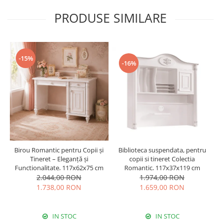
PRODUSE SIMILARE
-15%
-16%
Biblioteca suspendata, pentru
Birou Romantic pentru Copii și
copii si tineret Colectia
Tineret – Eleganță și
Romantic, 117x37x119 cm
Funcționalitate, 117x62x75 cm
1.974,00 RON
2.044,00 RON
1.659,00 RON
1.738,00 RON
IN STOC
IN STOC