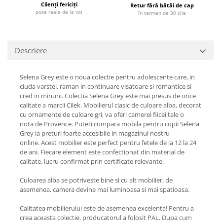
Clienți fericiți
Retur fără bătăi de cap
poze reale de la voi
în termen de 30 zile
Descriere
Selena Grey este o noua colectie pentru adolescente care, in
ciuda varstei, raman in continuare visatoare si romantice si
cred in minuni. Colectia Selena Grey este mai presus de orice
calitate a marcii Cilek. Mobilierul clasic de culoare alba, decorat
cu ornamente de culoare gri, va oferi camerei fiicei tale o
nota de Provence. Puteti cumpara mobila pentru copii Selena
Grey la preturi foarte accesibile in magazinul nostru
online. Acest mobilier este perfect pentru fetele de la 12 la 24
de ani. Fiecare element este confectionat din material de
calitate, lucru confirmat prin certificate relevante.
Culoarea alba se potriveste bine si cu alt mobilier, de
asemenea, camera devine mai luminoasa si mai spatioasa.
Calitatea mobilierului este de asemenea excelenta! Pentru a
crea aceasta colectie, producatorul a folosit PAL. Dupa cum