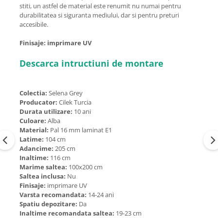
stiti, un astfel de material este renumit nu numai pentru
durabilitatea si siguranta mediului, dar si pentru preturi
accesibile.
Finisaje: imprimare UV
Descarca intructiuni de montare
Colectia:
Selena Grey
Producator:
Cilek Turcia
Durata utilizare:
10 ani
Culoare:
Alba
Material:
Pal 16 mm laminat E1
Latime:
104 cm
Adancime:
205 cm
Inaltime:
116 cm
Marime saltea:
100x200 cm
Saltea inclusa:
Nu
Finisaje:
imprimare UV
Varsta recomandata:
14-24 ani
Spatiu depozitare:
Da
Inaltime recomandata saltea:
19-23 cm