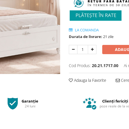
LA COMANDA
Durata de livrare:
21 zile
ADAUG
Cod Produs:
20.21.1717.00
Ai
Adauga la Favorite
Cere 
Garanție
Clienți fericiți
24 luni
poze reale de la v