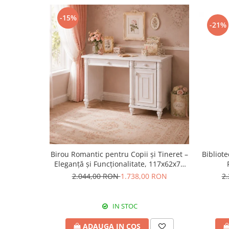
-15%
-21%
Birou Romantic pentru Copii și Tineret –
Bibliot
Eleganță și Funcționalitate, 117x62x75
cm
2.044,00 RON
1.738,00 RON
2
IN STOC
ADAUGA IN COS