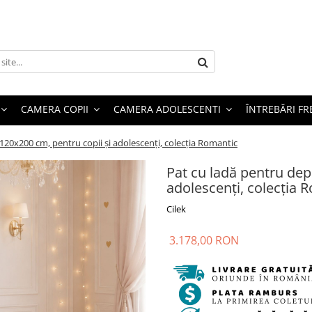
CAMERA COPII
CAMERA ADOLESCENTI
ÎNTREBĂRI F
120x200 cm, pentru copii și adolescenți, colecția Romantic
Pat cu ladă pentru dep
adolescenți, colecția 
Cilek
3.178,00 RON