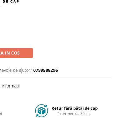
A IN COS
 nevoie de ajutor?
0799588296
informatii
Retur fără bătăi de cap
oi
în termen de 30 zile