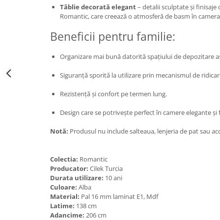
Tăblie decorată elegant
– detalii sculptate și finisaje 
Romantic, care creează o atmosferă de basm în camera 
Beneficii pentru familie:
Organizare mai bună datorită spațiului de depozitare a
Siguranță sporită la utilizare prin mecanismul de ridica
Rezistență și confort pe termen lung.
Design care se potrivește perfect în camere elegante și fe
Notă:
Produsul nu include salteaua, lenjeria de pat sau acce
Colectia:
Romantic
Producator:
Cilek Turcia
Durata utilizare:
10 ani
Culoare:
Alba
Material:
Pal 16 mm laminat E1, Mdf
Latime:
138 cm
Adancime:
206 cm