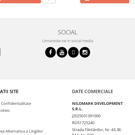
SOCIAL
Urmareste-ne in social media
TII SITE
DATE COMERCIALE
e Confidentialitate
NILOMARK DEVELOPMENT
S.R.L.
ookies
J2025031391000
RO51725240
Strada Fântânilor, Nr. 43, Bl.
a Alternativa a Litigiilor