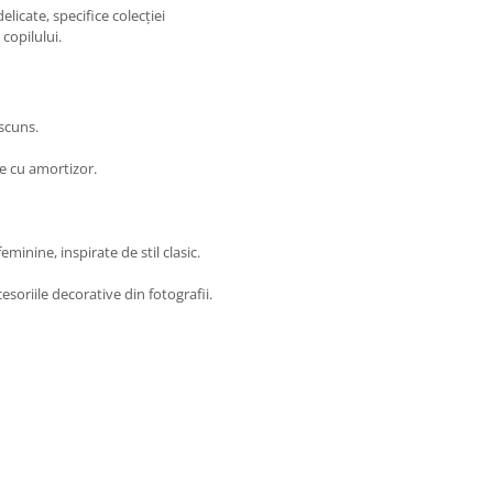
delicate, specifice colecției
copilului.
scuns.
re cu amortizor.
minine, inspirate de stil clasic.
soriile decorative din fotografii.