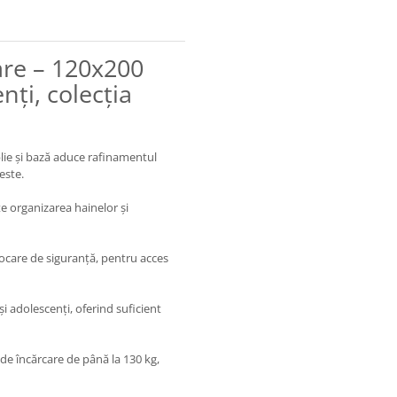
are – 120x200
nți, colecția
lie și bază aduce rafinamentul
este.
e organizarea hainelor și
locare de siguranță, pentru acces
și adolescenți, oferind suficient
de încărcare de până la 130 kg,