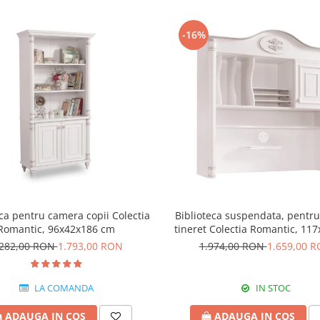
-16%
eca pentru camera copii Colectia
Biblioteca suspendata, pentru 
Romantic, 96x42x186 cm
tineret Colectia Romantic, 11
cm
.282,00 RON
1.793,00 RON
1.974,00 RON
1.659,00 
LA COMANDA
IN STOC
ADAUGA IN COS
ADAUGA IN COS