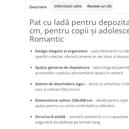
Informatii utile
Review-uri
(0)
Descriere
Pat cu ladă pentru depozit
cm, pentru copii și adolesce
Romantic
Design elegant și ergonomic
– patul Romantic cu tăb
specific colecției, oferind camerei un aer clasic și de pov
Spațiu generos de depozitare
– lada integrată permit
accesoriilor copilului, economisind spațiu în cameră.
Sistem de deschidere sigur
– dotat cu amortizor și b
ușor și utilizare fără riscuri.
Dimensiune saltea 120x200 cm
– ideală pentru copii 
spațiu pentru un somn confortabil și odihnitor.
Structură solidă
– somieră rezistentă, cu o capacitate 
asigurând durabilitate pe termen lung.