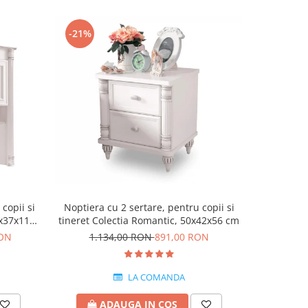
-21%
-15%
copii si
Noptiera cu 2 sertare, pentru copii si
Dulap cu 
7x37x119
tineret Colectia Romantic, 50x42x56 cm
Romant
RON
1.134,00 RON
891,00 RON
4.5
LA COMANDA
ADAUGA IN COS
A