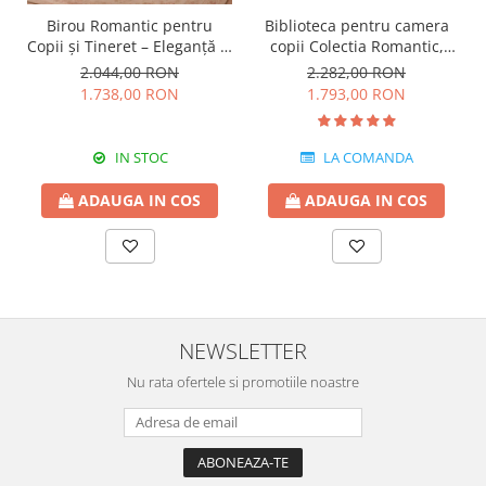
Birou Romantic pentru
Biblioteca pentru camera
Copii și Tineret – Eleganță și
copii Colectia Romantic,
Funcționalitate, 117x62x75
96x42x186 cm
2.044,00 RON
2.282,00 RON
cm
1.738,00 RON
1.793,00 RON
IN STOC
LA COMANDA
ADAUGA IN COS
ADAUGA IN COS
NEWSLETTER
Nu rata ofertele si promotiile noastre