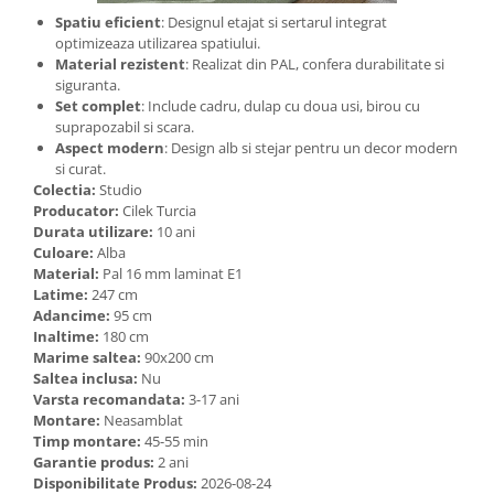
Spatiu eficient
: Designul etajat si sertarul integrat
optimizeaza utilizarea spatiului.
Material rezistent
: Realizat din PAL, confera durabilitate si
siguranta.
Set complet
: Include cadru, dulap cu doua usi, birou cu
suprapozabil si scara.
Aspect modern
: Design alb si stejar pentru un decor modern
si curat.
Colectia:
Studio
Producator:
Cilek Turcia
Durata utilizare:
10 ani
Culoare:
Alba
Material:
Pal 16 mm laminat E1
Latime:
247 cm
Adancime:
95 cm
Inaltime:
180 cm
Marime saltea:
90x200 cm
Saltea inclusa:
Nu
Varsta recomandata:
3-17 ani
Montare:
Neasamblat
Timp montare:
45-55 min
Garantie produs:
2 ani
Disponibilitate Produs:
2026-08-24