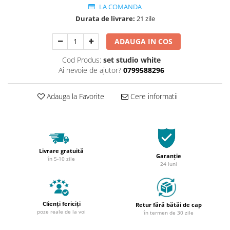
LA COMANDA
Durata de livrare:
21 zile
ADAUGA IN COS
Cod Produs:
set studio white
Ai nevoie de ajutor?
0799588296
Adauga la Favorite
Cere informatii
Livrare gratuită
Garanție
în 5-10 zile
24 luni
Clienți fericiți
Retur fără bătăi de cap
poze reale de la voi
în termen de 30 zile