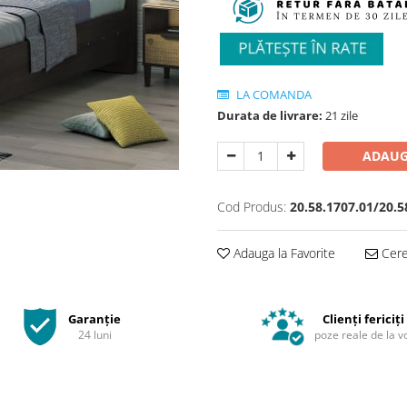
LA COMANDA
Durata de livrare:
21 zile
ADAUG
Cod Produs:
20.58.1707.01/20.5
Adauga la Favorite
Cere 
Garanție
Clienți fericiți
24 luni
poze reale de la v