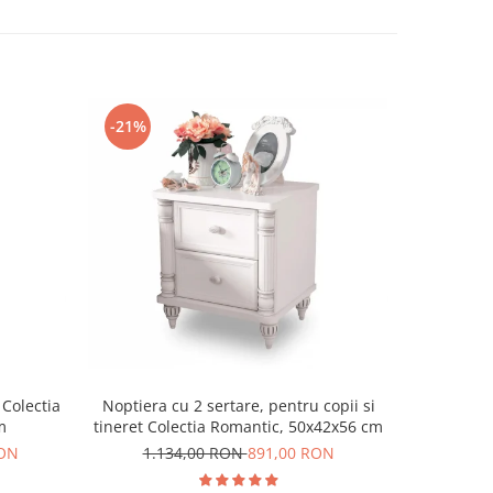
-21%
-15%
 Colectia
Noptiera cu 2 sertare, pentru copii si
Dulap cu 
m
tineret Colectia Romantic, 50x42x56 cm
Romant
RON
1.134,00 RON
891,00 RON
4.5