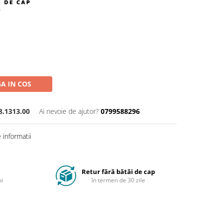
A IN COS
8.1313.00
Ai nevoie de ajutor?
0799588296
informatii
Retur fără bătăi de cap
oi
în termen de 30 zile