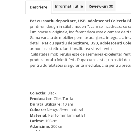
Informatii utile
Review-uri
(0)
Descriere
Pat cu spatiu depozitare, USB, adolescenti Colectia 
printr-un design in stilul „modern”, care se incadreaza cu s
luminoase si originale, indiferent daca este o camera de zi
Gama variata de mobilier permite aranjarea integrala a inca
detalii.
Pat cu spatiu depozitare, USB, adolescenti Col
armonios estetica, functionalitatea si rezistenta
Calitatatea mobilierului este de asemenea excelenta! Pentr
producatorul a folosit PAL. Dupa cum se stie, un astfel de
pentru durabitatea si siguranta mediului, ci si pentru pretur
Colectia:
Black
Producator:
Cilek Turcia
Durata utilizare:
10 ani
Culoare:
Neagra/lemn natural
Material:
Pal 16 mm laminat E1
Latime:
103.cm
Adancime:
206 cm