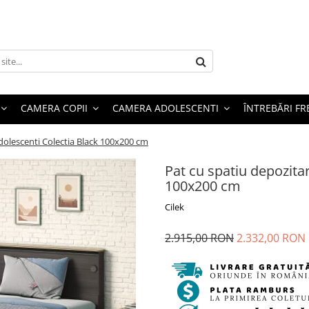
CAMERA COPII
CAMERA ADOLESCENTI
ÎNTREBĂRI F
adolescenti Colectia Black 100x200 cm
Pat cu spatiu depozita
100x200 cm
Cilek
2.915,00 RON
2.332,00 RON