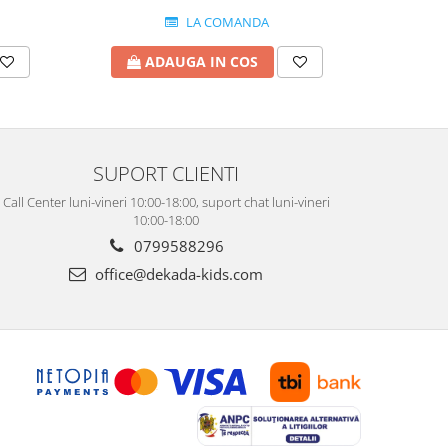
LA COMANDA
ADAUGA IN COS
A
SUPORT CLIENTI
Call Center luni-vineri 10:00-18:00, suport chat luni-vineri
10:00-18:00
0799588296
office@dekada-kids.com