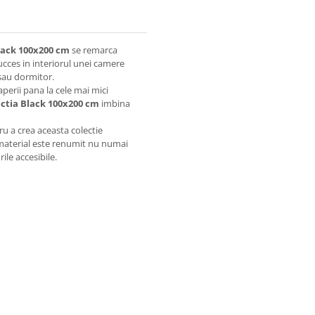
Black 100x200 cm
se remarca
ucces in interiorul unei camere
 sau dormitor.
perii pana la cele mai mici
ectia Black 100x200 cm
imbina
u a crea aceasta colectie
 material este renumit nu numai
ile accesibile.