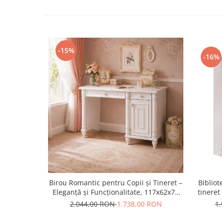
-15%
-16%
Birou Romantic pentru Copii și Tineret –
Bibliot
Eleganță și Funcționalitate, 117x62x75
tineret
cm
2.044,00 RON
1.738,00 RON
1