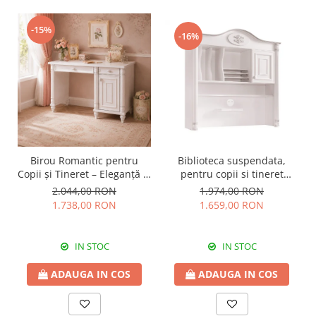
-15%
-16%
Birou Romantic pentru
Biblioteca suspendata,
Copii și Tineret – Eleganță și
pentru copii si tineret
Funcționalitate, 117x62x75
Colectia Romantic,
2.044,00 RON
1.974,00 RON
cm
117x37x119 cm
1.738,00 RON
1.659,00 RON
IN STOC
IN STOC
ADAUGA IN COS
ADAUGA IN COS