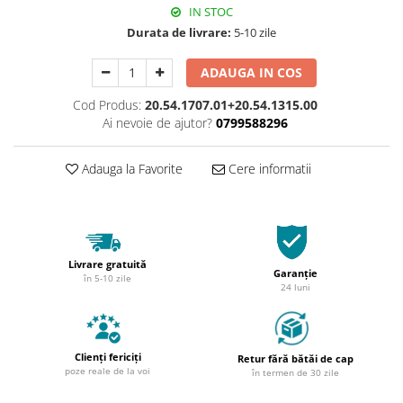
IN STOC
Durata de livrare:
5-10 zile
ADAUGA IN COS
Cod Produs:
20.54.1707.01+20.54.1315.00
Ai nevoie de ajutor?
0799588296
Adauga la Favorite
Cere informatii
Livrare gratuită
Garanție
în 5-10 zile
24 luni
Clienți fericiți
Retur fără bătăi de cap
poze reale de la voi
în termen de 30 zile