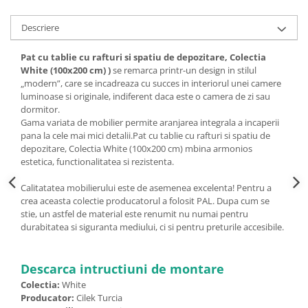
Descriere
Pat cu tablie cu rafturi si spatiu de depozitare, Colectia
White (100x200 cm) )
se remarca printr-un design in stilul
„modern”, care se incadreaza cu succes in interiorul unei camere
luminoase si originale, indiferent daca este o camera de zi sau
dormitor.
Gama variata de mobilier permite aranjarea integrala a incaperii
pana la cele mai mici detalii.Pat cu tablie cu rafturi si spatiu de
depozitare, Colectia White (100x200 cm) mbina armonios
estetica, functionalitatea si rezistenta.
Calitatatea mobilierului este de asemenea excelenta! Pentru a
crea aceasta colectie producatorul a folosit PAL. Dupa cum se
stie, un astfel de material este renumit nu numai pentru
durabitatea si siguranta mediului, ci si pentru preturile accesibile.
Descarca intructiuni de montare
Colectia:
White
Producator:
Cilek Turcia