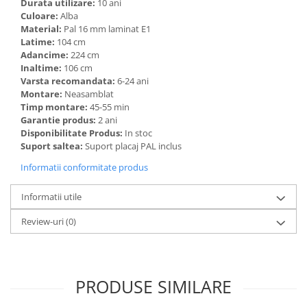
Durata utilizare:
10 ani
Culoare:
Alba
Material:
Pal 16 mm laminat E1
Latime:
104 cm
Adancime:
224 cm
Inaltime:
106 cm
Varsta recomandata:
6-24 ani
Montare:
Neasamblat
Timp montare:
45-55 min
Garantie produs:
2 ani
Disponibilitate Produs:
In stoc
Suport saltea:
Suport placaj PAL inclus
Informatii conformitate produs
Informatii utile
Review-uri
(0)
PRODUSE SIMILARE