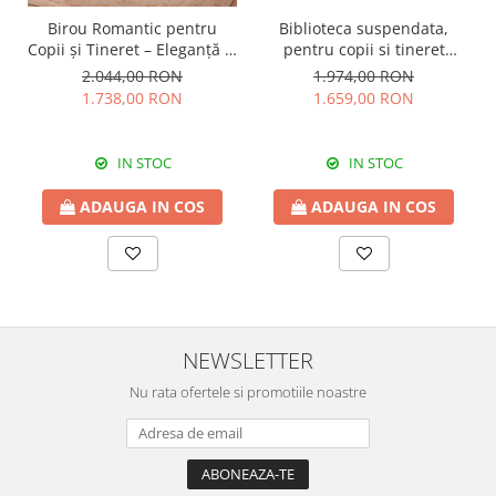
Birou Romantic pentru
Biblioteca suspendata,
Copii și Tineret – Eleganță și
pentru copii si tineret
Funcționalitate, 117x62x75
Colectia Romantic,
2.044,00 RON
1.974,00 RON
cm
117x37x119 cm
1.738,00 RON
1.659,00 RON
IN STOC
IN STOC
ADAUGA IN COS
ADAUGA IN COS
NEWSLETTER
Nu rata ofertele si promotiile noastre