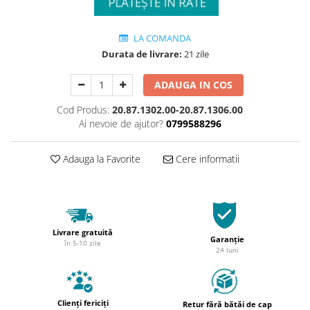
LA COMANDA
Durata de livrare:
21 zile
ADAUGA IN COS
Cod Produs:
20.87.1302.00-20.87.1306.00
Ai nevoie de ajutor?
0799588296
Adauga la Favorite
Cere informatii
Livrare gratuită
Garanție
în 5-10 zile
24 luni
Clienți fericiți
Retur fără bătăi de cap