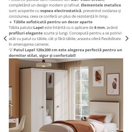
completând un design modern și rafinat.
Elementele metalice
sunt acoperite cu
vopsea electrostatică
, prevenind oxidarea și
coroziunea, ceea ce conferă un plus de rezistență în timp.
🔹
Tăblie sofisticată pentru un decor aparte
Tăblia patului
Lapel
este întărită cu o aplicare de
8 mm
, având
profiluri elegante
scurte și lungi. Concepută pentru a se potrivi
atât cu patul cu tăblie, cât și fără tăblie, aceasta oferă flexibilitate
în amenajarea camerei.
💡
Patul Lapel 120x200 cm este alegerea perfectă pentru un
dormitor stilat, sigur și confortabil!