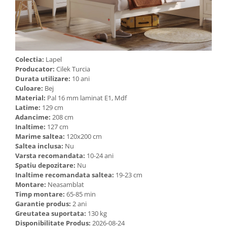
Colectia:
Lapel
Producator:
Cilek Turcia
Durata utilizare:
10 ani
Culoare:
Bej
Material:
Pal 16 mm laminat E1, Mdf
Latime:
129 cm
Adancime:
208 cm
Inaltime:
127 cm
Marime saltea:
120x200 cm
Saltea inclusa:
Nu
Varsta recomandata:
10-24 ani
Spatiu depozitare:
Nu
Inaltime recomandata saltea:
19-23 cm
Montare:
Neasamblat
Timp montare:
65-85 min
Garantie produs:
2 ani
Greutatea suportata:
130 kg
Disponibilitate Produs:
2026-08-24