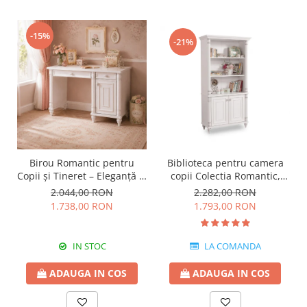
-15%
-21%
Birou Romantic pentru
Biblioteca pentru camera
Copii și Tineret – Eleganță și
copii Colectia Romantic,
Funcționalitate, 117x62x75
96x42x186 cm
2.044,00 RON
2.282,00 RON
cm
1.738,00 RON
1.793,00 RON
IN STOC
LA COMANDA
ADAUGA IN COS
ADAUGA IN COS