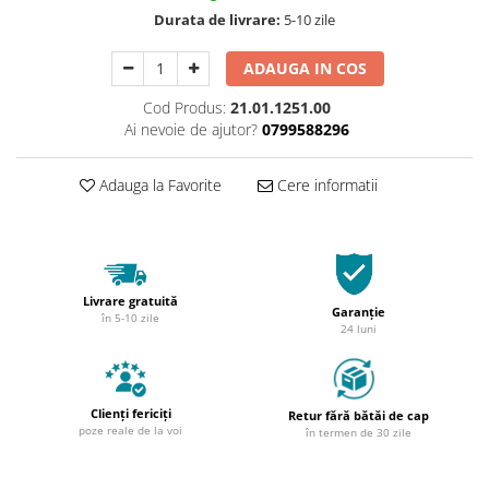
Durata de livrare:
5-10 zile
ADAUGA IN COS
Cod Produs:
21.01.1251.00
Ai nevoie de ajutor?
0799588296
Adauga la Favorite
Cere informatii
Livrare gratuită
Garanție
în 5-10 zile
24 luni
Clienți fericiți
Retur fără bătăi de cap
poze reale de la voi
în termen de 30 zile