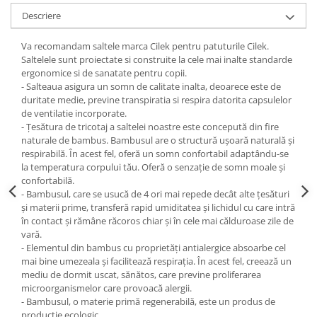
Descriere
Va recomandam saltele marca Cilek pentru patuturile Cilek.
Saltelele sunt proiectate si construite la cele mai inalte standarde
ergonomice si de sanatate pentru copii.
- Salteaua asigura un somn de calitate inalta, deoarece este de
duritate medie, previne transpiratia si respira datorita capsulelor
de ventilatie incorporate.
- Țesătura de tricotaj a saltelei noastre este concepută din fire
naturale de bambus. Bambusul are o structură ușoară naturală și
respirabilă. În acest fel, oferă un somn confortabil adaptându-se
la temperatura corpului tău. Oferă o senzație de somn moale și
confortabilă.
- Bambusul, care se usucă de 4 ori mai repede decât alte țesături
și materii prime, transferă rapid umiditatea și lichidul cu care intră
în contact și rămâne răcoros chiar și în cele mai călduroase zile de
vară.
- Elementul din bambus cu proprietăți antialergice absoarbe cel
mai bine umezeala și facilitează respirația. În acest fel, creează un
mediu de dormit uscat, sănătos, care previne proliferarea
microorganismelor care provoacă alergii.
- Bambusul, o materie primă regenerabilă, este un produs de
producție ecologic.