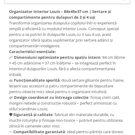
Organizator interior Louis – 84x45x37 cm | Sertare și
compartimente pentru dulapuri de 3 și 4 uși
Transformă organizarea dulapului copilului într-o experiență
simplă și eficientă cu modulul interior Louis. Conceput special
pentru a se potrivi în dulapurile Louis cu 3 sau 4 uși, acest
organizator oferă spațiu suplimentar prin sertare adânci și
compartimentări inteligente.
Caracteristici esențiale:
📏
Dimensiuni optimizate pentru spațiu intern
: 84 cm lățime
× 45 cm adâncime × 37 cm înălțime – se integrează perfect în
interiorul dulapurilor Louis, fără a afecta compartimentarea
inițială;
🧺
Funcționalitate sporită
: două sertare glisante pentru haine,
lenjerii sau accesorii și patru compartimente de depozitare
pentru obiecte mici, ideal pentru o organizare intuitivă;
🌿
Design coordonat cu întreaga colecție
: finisaj crem cald,
margini netede și construcție robustă – perfect armonizat cu
stilul scandinav Louis;
🛡️
Siguranță și calitate
: fabricat din materiale durabile, cu
muchii rotunjite și finisaje non-toxice – potrivit pentru utilizarea
zilnică în camerele celor mici;
✨
Compatibilitate garantată
: ideal pentru părinții care doresc