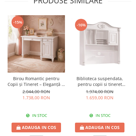
PRODUSE SIMILARE
-15%
-16%
Birou Romantic pentru
Biblioteca suspendata,
Copii și Tineret – Eleganță și
pentru copii si tineret
Funcționalitate, 117x62x75
Colectia Romantic,
2.044,00 RON
1.974,00 RON
cm
117x37x119 cm
1.738,00 RON
1.659,00 RON
IN STOC
IN STOC
ADAUGA IN COS
ADAUGA IN COS