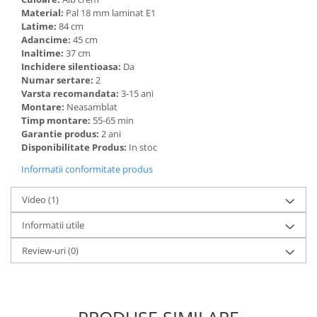
Material:
Pal 18 mm laminat E1
Latime:
84 cm
Adancime:
45 cm
Inaltime:
37 cm
Inchidere silentioasa:
Da
Numar sertare:
2
Varsta recomandata:
3-15 ani
Montare:
Neasamblat
Timp montare:
55-65 min
Garantie produs:
2 ani
Disponibilitate Produs:
In stoc
Informatii conformitate produs
Video
(1)
Informatii utile
Review-uri
(0)