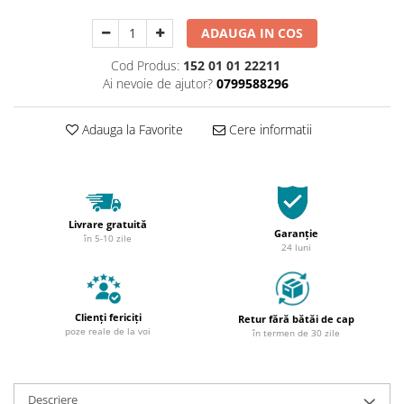
ADAUGA IN COS
Cod Produs:
152 01 01 22211
Ai nevoie de ajutor?
0799588296
Adauga la Favorite
Cere informatii
Livrare gratuită
Garanție
în 5-10 zile
24 luni
Clienți fericiți
Retur fără bătăi de cap
poze reale de la voi
în termen de 30 zile
Descriere