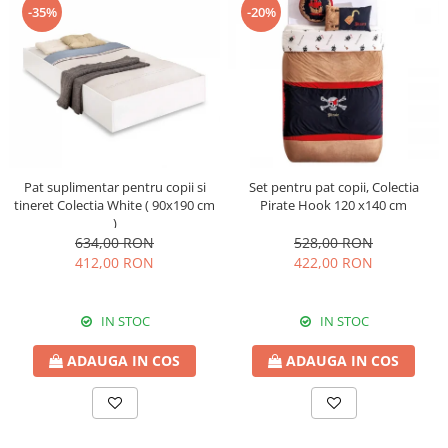
-35%
-20%
Pat suplimentar pentru copii si
Set pentru pat copii, Colectia
tineret Colectia White ( 90x190 cm
Pirate Hook 120 x140 cm
)
634,00 RON
528,00 RON
412,00 RON
422,00 RON
IN STOC
IN STOC
ADAUGA IN COS
ADAUGA IN COS