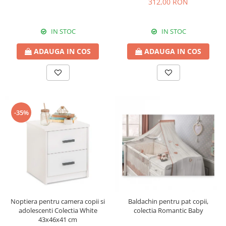
312,00 RON
IN STOC
IN STOC
ADAUGA IN COS
ADAUGA IN COS
-35%
Noptiera pentru camera copii si
Baldachin pentru pat copii,
adolescenti Colectia White
colectia Romantic Baby
43x46x41 cm