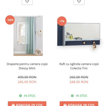
-50%
-7%
Raft cu oglinda camera copii
Draperie pentru camera copii
Colectia Trio
Dressy Mint
266,00 RON
490,00 RON
248,00 RON
245,00 RON
IN STOC
IN STOC
ADAUGA IN COS
ADAUGA IN COS