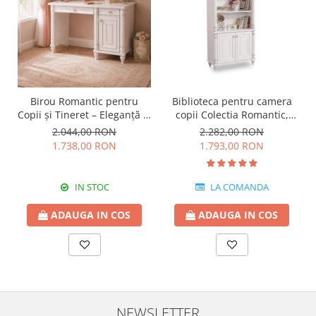
Birou Romantic pentru
Biblioteca pentru camera
Copii și Tineret – Eleganță și
copii Colectia Romantic,
Funcționalitate, 117x62x75
96x42x186 cm
2.044,00 RON
2.282,00 RON
cm
1.738,00 RON
1.793,00 RON
IN STOC
LA COMANDA
ADAUGA IN COS
ADAUGA IN COS
NEWSLETTER