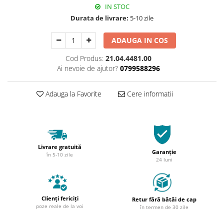
IN STOC
Durata de livrare:
5-10 zile
ADAUGA IN COS
Cod Produs:
21.04.4481.00
Ai nevoie de ajutor?
0799588296
Adauga la Favorite
Cere informatii
Livrare gratuită
Garanție
în 5-10 zile
24 luni
Clienți fericiți
Retur fără bătăi de cap
poze reale de la voi
în termen de 30 zile