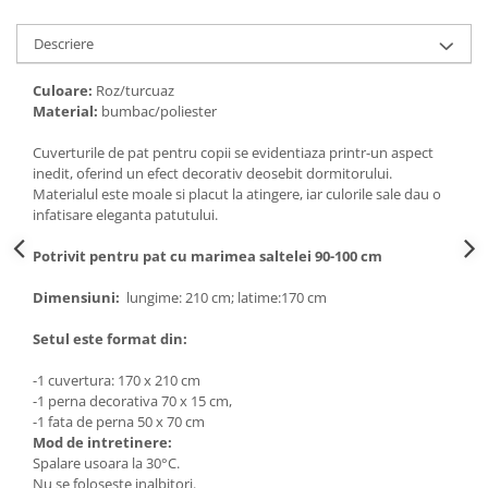
Descriere
Culoare:
Roz/turcuaz
Material:
bumbac/poliester
Cuverturile de pat pentru copii se evidentiaza printr-un aspect
inedit, oferind un efect decorativ deosebit dormitorului.
Materialul este moale si placut la atingere, iar culorile sale dau o
infatisare eleganta patutului.
Potrivit pentru pat cu marimea saltelei 90-100 cm
Dimensiuni:
lungime: 210 cm; latime:170 cm
Setul este format din:
-1 cuvertura: 170 x 210 cm
-1 perna decorativa 70 x 15 cm,
-1 fata de perna 50 x 70 cm
Mod de intretinere:
Spalare usoara la 30°C.
Nu se foloseste inalbitori.