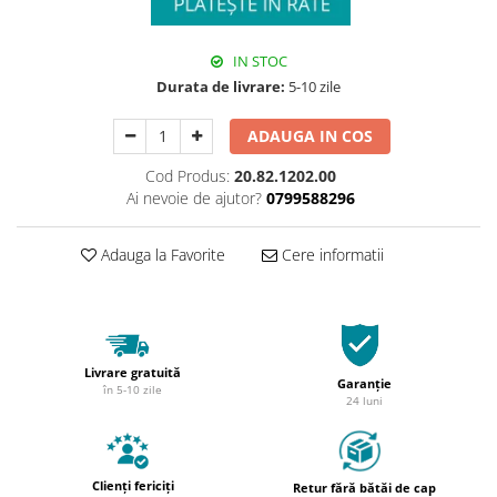
IN STOC
Durata de livrare:
5-10 zile
ADAUGA IN COS
Cod Produs:
20.82.1202.00
Ai nevoie de ajutor?
0799588296
Adauga la Favorite
Cere informatii
Livrare gratuită
Garanție
în 5-10 zile
24 luni
Clienți fericiți
Retur fără bătăi de cap