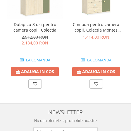
Dulap cu 3 usi pentru
Comoda pentru camera
camera copii, Colectia
copii, Colectia Montes
Montessori
Natural
2.912,00 RON
1.414,00 RON
2.184,00 RON
LA COMANDA
LA COMANDA
ADAUGA IN COS
ADAUGA IN COS
NEWSLETTER
Nu rata ofertele si promotiile noastre