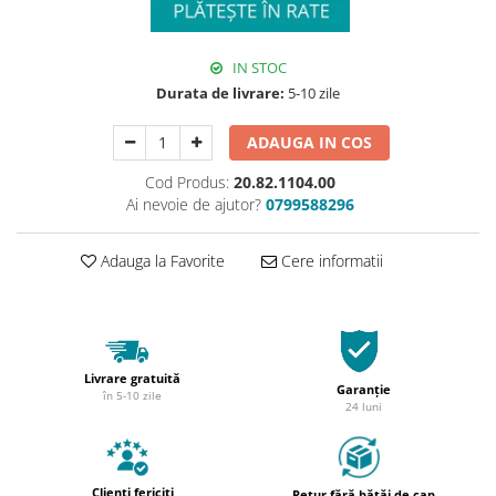
IN STOC
Durata de livrare:
5-10 zile
ADAUGA IN COS
Cod Produs:
20.82.1104.00
Ai nevoie de ajutor?
0799588296
Adauga la Favorite
Cere informatii
Livrare gratuită
Garanție
în 5-10 zile
24 luni
Clienți fericiți
Retur fără bătăi de cap