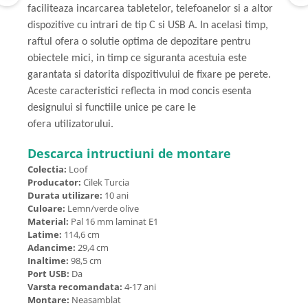
faciliteaza incarcarea tabletelor, telefoanelor si a altor
dispozitive cu intrari de tip C si USB A. In acelasi timp,
raftul ofera o solutie optima de depozitare pentru
obiectele mici, in timp ce siguranta acestuia este
garantata si datorita dispozitivului de fixare pe perete.
Aceste caracteristici reflecta in mod concis esenta
designului si functiile unice pe care le
ofera utilizatorului.
Descarca intructiuni de montare
Colectia:
Loof
Producator:
Cilek Turcia
Durata utilizare:
10 ani
Culoare:
Lemn/verde olive
Material:
Pal 16 mm laminat E1
Latime:
114,6 cm
Adancime:
29,4 cm
Inaltime:
98,5 cm
Port USB:
Da
Varsta recomandata:
4-17 ani
Montare:
Neasamblat