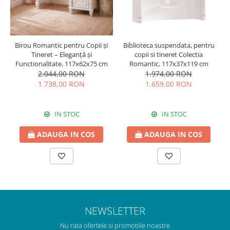
Biblioteca suspendata, pentru
Birou Romantic pentru Copii și
copii si tineret Colectia
Tineret – Eleganță și
Romantic, 117x37x119 cm
Funcționalitate, 117x62x75 cm
1.974,00 RON
2.044,00 RON
1.659,00 RON
1.738,00 RON
IN STOC
IN STOC
ADAUGA IN COS
ADAUGA IN COS
NEWSLETTER
Nu rata ofertele si promotiile noastre