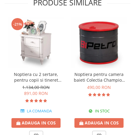
PRODUSE SIMILARE
-21%
Noptiera cu 2 sertare,
Noptiera pentru camera
pentru copii si tineret
baieti Colectia Champion
Colectia Romantic,
Racer
1.134,00 RON
490,00 RON
50x42x56 cm
891,00 RON
LA COMANDA
IN STOC
ADAUGA IN COS
ADAUGA IN COS