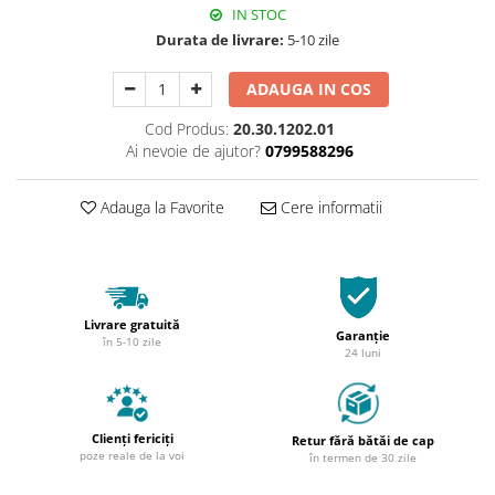
IN STOC
Durata de livrare:
5-10 zile
ADAUGA IN COS
Cod Produs:
20.30.1202.01
Ai nevoie de ajutor?
0799588296
Adauga la Favorite
Cere informatii
Livrare gratuită
Garanție
în 5-10 zile
24 luni
Clienți fericiți
Retur fără bătăi de cap
poze reale de la voi
în termen de 30 zile