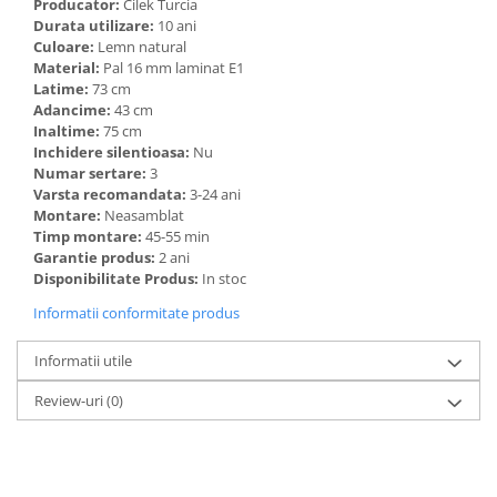
Producator:
Cilek Turcia
Durata utilizare:
10 ani
Culoare:
Lemn natural
Material:
Pal 16 mm laminat E1
Latime:
73 cm
Adancime:
43 cm
Inaltime:
75 cm
Inchidere silentioasa:
Nu
Numar sertare:
3
Varsta recomandata:
3-24 ani
Montare:
Neasamblat
Timp montare:
45-55 min
Garantie produs:
2 ani
Disponibilitate Produs:
In stoc
Informatii conformitate produs
Informatii utile
Review-uri
(0)