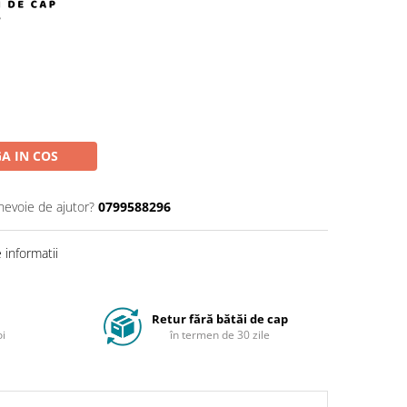
A IN COS
 nevoie de ajutor?
0799588296
informatii
Retur fără bătăi de cap
oi
în termen de 30 zile