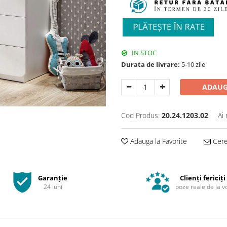
IN STOC
Durata de livrare:
5-10 zile
ADAUG
Cod Produs:
20.24.1203.02
Ai
Adauga la Favorite
Cere 
Garanție
Clienți fericiți
24 luni
poze reale de la v