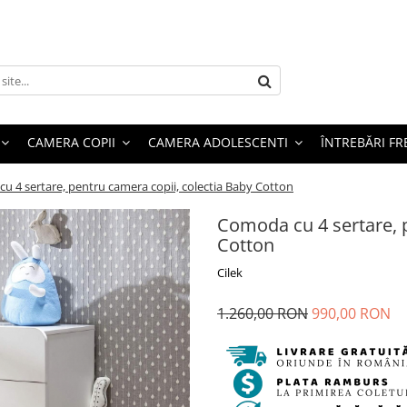
CAMERA COPII
CAMERA ADOLESCENTI
ÎNTREBĂRI F
u 4 sertare, pentru camera copii, colectia Baby Cotton
Comoda cu 4 sertare, p
Cotton
Cilek
1.260,00 RON
990,00 RON