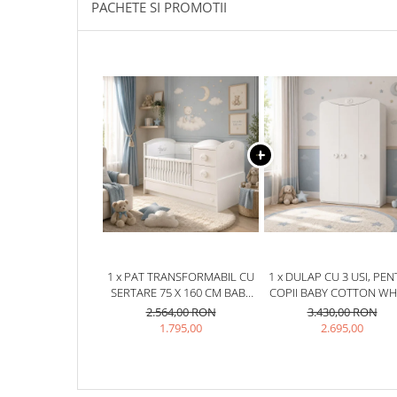
PACHETE SI PROMOTII
1 x PAT TRANSFORMABIL CU
1 x DULAP CU 3 USI, PE
SERTARE 75 X 160 CM BABY
COPII BABY COTTON WHI
COTTON WHITE
133X54X201 CM
2.564,00 RON
3.430,00 RON
1.795,00
2.695,00