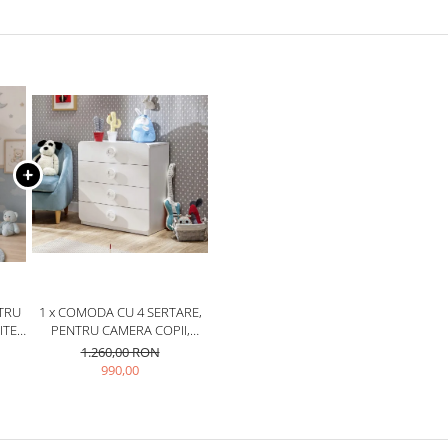
NTRU
1 x COMODA CU 4 SERTARE,
TE,
PENTRU CAMERA COPII,
COLECTIA BABY COTTON
1.260,00 RON
990,00