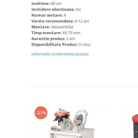
Inaltime:
80 cm
Inchidere silentioasa:
Da
Numar sertare:
4
Varsta recomandata:
0-12 ani
Montare:
Neasamblat
Timp montare:
65-75 min
Garantie produs:
2 ani
Disponibilitate Produs:
In stoc
Informatii conformitate produs
-21%