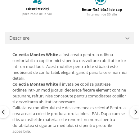
Clienți fericiți
Retur fără bătăi de cap
poze reale de la voi
în termen de 30 zile
Descriere
Colectia Montes White
a fost creata pentru o odihna
confortabila a copiilor mici si pentru dezvoltarea abilitatilor lor
intr-un mod ludic. Acest mobilier pentru fete si baieti este
neobisnuit de confortabil, elegant, gandit pana la cele mai mici
detalii.
Colectia Montes White
il invata pe copil sa pastreze
ordinea intr-un mod jucaus, deoarece fiecare element contine
buzunare, rafturi, nise concepute pentru comoditatea copiilor
si dezvoltarea abilitatilor necesare.
Calitatatea mobilierului este de asemenea excelenta! Pentru a
crea aceasta colectie producatorul a folosit PAL. Dupa cum se
stie, un astfel de material este renumit nu numai pentru
durabitatea si siguranta mediului, ci si pentru preturile
accesibile.