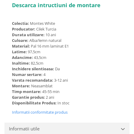
Descarca intructiuni de montare
Colectia:
Montes White
Producator:
Cilek Turcia
Durata utilizare:
10 ani
Culoare:
Alba/lemn natural
Material:
Pal 16 mm laminat E1
Latime:
97,5cm
Adancime:
43,5cm
Inaltime:
82,5cm
Inchidere silentioasa:
Da
Numar sertare:
4
Varsta recomandata:
3-12 ani
Montare:
Neasamblat
Timp montare:
45-55 min
Garantie produs:
2 ani
Disponibilitate Produs:
In stoc
Informatii conformitate produs
Informatii utile