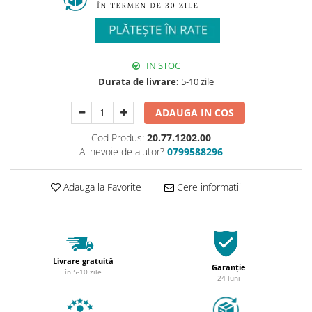
IN STOC
Durata de livrare:
5-10 zile
ADAUGA IN COS
Cod Produs:
20.77.1202.00
Ai nevoie de ajutor?
0799588296
Adauga la Favorite
Cere informatii
Livrare gratuită
Garanție
în 5-10 zile
24 luni