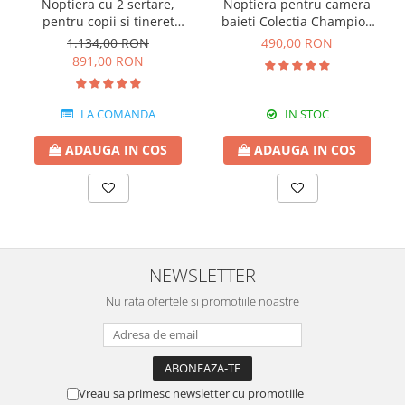
Noptiera cu 2 sertare,
Noptiera pentru camera
pentru copii si tineret
baieti Colectia Champion
Colectia Romantic,
Racer
1.134,00 RON
490,00 RON
50x42x56 cm
891,00 RON
LA COMANDA
IN STOC
ADAUGA IN COS
ADAUGA IN COS
NEWSLETTER
Nu rata ofertele si promotiile noastre
Vreau sa primesc newsletter cu promotiile