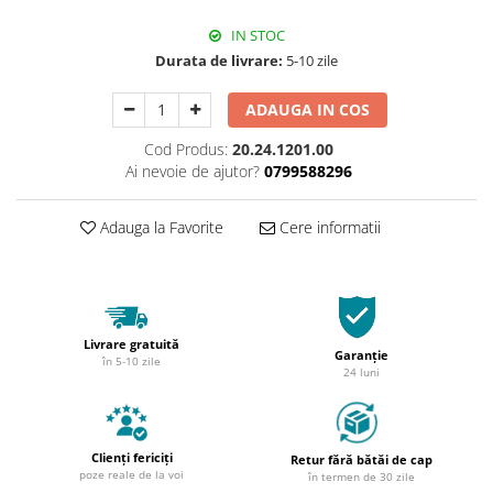
IN STOC
Durata de livrare:
5-10 zile
ADAUGA IN COS
Cod Produs:
20.24.1201.00
Ai nevoie de ajutor?
0799588296
Adauga la Favorite
Cere informatii
Livrare gratuită
Garanție
în 5-10 zile
24 luni
Clienți fericiți
Retur fără bătăi de cap
poze reale de la voi
în termen de 30 zile