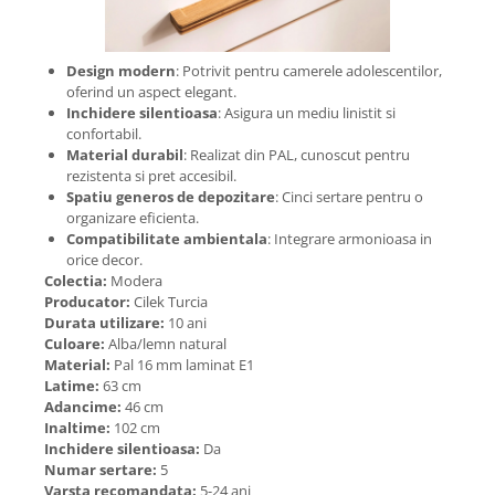
Design modern
: Potrivit pentru camerele adolescentilor,
oferind un aspect elegant.
Inchidere silentioasa
: Asigura un mediu linistit si
confortabil.
Material durabil
: Realizat din PAL, cunoscut pentru
rezistenta si pret accesibil.
Spatiu generos de depozitare
: Cinci sertare pentru o
organizare eficienta.
Compatibilitate ambientala
: Integrare armonioasa in
orice decor.
Colectia:
Modera
Producator:
Cilek Turcia
Durata utilizare:
10 ani
Culoare:
Alba/lemn natural
Material:
Pal 16 mm laminat E1
Latime:
63 cm
Adancime:
46 cm
Inaltime:
102 cm
Inchidere silentioasa:
Da
Numar sertare:
5
Varsta recomandata:
5-24 ani