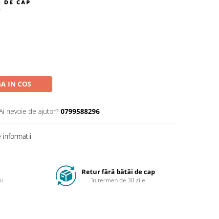
A IN COS
Ai nevoie de ajutor?
0799588296
informatii
Retur fără bătăi de cap
oi
în termen de 30 zile