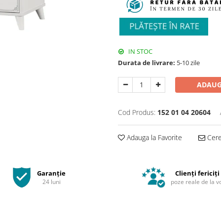
IN STOC
Durata de livrare:
5-10 zile
ADAUG
Cod Produs:
152 01 04 20604
Adauga la Favorite
Cere 
Garanție
Clienți fericiți
24 luni
poze reale de la v