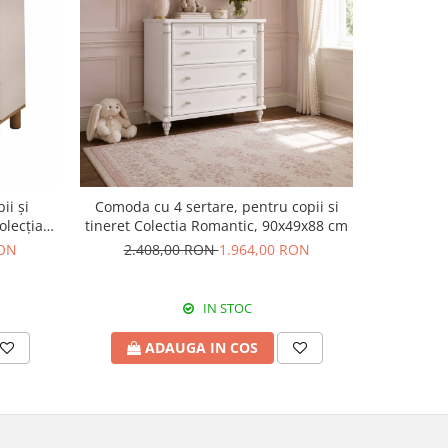
-20%
i și
Comoda cu 4 sertare, pentru copii si
Comoda c
olecția
tineret Colectia Romantic, 90x49x88 cm
baieti
RON
2.408,00 RON
1.964,00 RON
1.7
IN STOC
ADAUGA IN COS
A