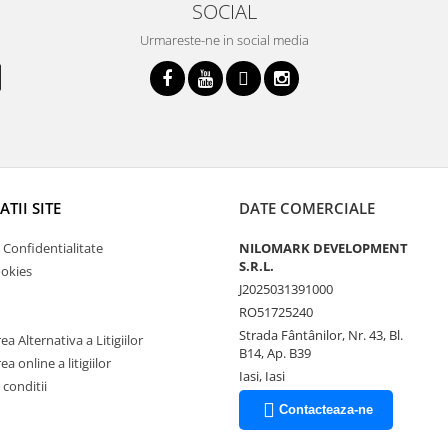
SOCIAL
Urmareste-ne in social media
TII SITE
DATE COMERCIALE
e Confidentialitate
NILOMARK DEVELOPMENT
S.R.L.
ookies
J2025031391000
RO51725240
Strada Fântânilor, Nr. 43, Bl.
a Alternativa a Litigiilor
B14, Ap. B39
a online a litigiilor
Iasi, Iasi
 conditii
Contacteaza-ne