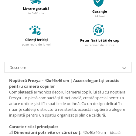
Livrare gratuită
Garanție
în 5-10 zile
24 luni
Clienți fericiți
Retur fără bătăi de cap
poze reale de la voi
în termen de 30 zile
Descriere
Noptieră Frezya – 42x46x46 cm | Acces elegant și practic
pentru camera copiilor
Completează armonios decorul camerei copilului tău cu noptiera
Frezya – o piesă compactă și funcțională, creată special pentru a
aduce ordine și stil în spațiile de odihnă. Cu un design delicat în
nuanțe calde și o structură rezistentă, această noptieră o alegere
inspirată pentru un spațiu organizat și plin de căldură.
Caracteristici principale:
📐
Dimensiuni potrivite oricărui colț:
42x46x46 cm – ideală