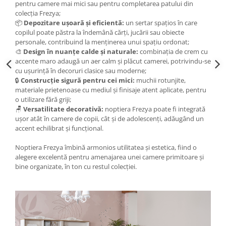
pentru camere mai mici sau pentru completarea patului din
colecția Frezya;
📦
Depozitare ușoară și eficientă:
un sertar spațios în care
copilul poate păstra la îndemână cărți, jucării sau obiecte
personale, contribuind la menținerea unui spațiu ordonat;
🎨
Design în nuanțe calde și naturale:
combinația de crem cu
accente maro adaugă un aer calm și plăcut camerei, potrivindu-se
cu ușurință în decoruri clasice sau moderne;
🔒
Construcție sigură pentru cei mici:
muchii rotunjite,
materiale prietenoase cu mediul și finisaje atent aplicate, pentru
o utilizare fără griji;
🪑
Versatilitate decorativă:
noptiera Frezya poate fi integrată
ușor atât în camere de copii, cât și de adolescenți, adăugând un
accent echilibrat și funcțional.
Noptiera Frezya îmbină armonios utilitatea și estetica, fiind o
alegere excelentă pentru amenajarea unei camere primitoare și
bine organizate, în ton cu restul colecției.