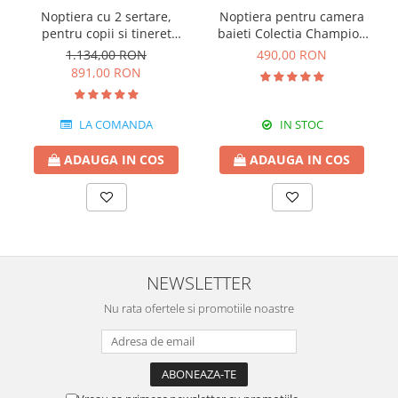
Noptiera cu 2 sertare,
Noptiera pentru camera
pentru copii si tineret
baieti Colectia Champion
Colectia Romantic,
Racer
1.134,00 RON
490,00 RON
50x42x56 cm
891,00 RON
LA COMANDA
IN STOC
ADAUGA IN COS
ADAUGA IN COS
NEWSLETTER
Nu rata ofertele si promotiile noastre