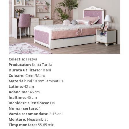
Colectia:
Frezya
Producator:
Kupa Turcia
Durata utilizare:
10 ani
Culoare:
Crem/Maro
Material:
Pal 18 mm laminat E1
Latime:
42 cm
Adancime:
46 cm
Inaltime:
46 cm
Inchidere silentioasa:
Da
Numar sertare:
1
Varsta recomandata:
3-15 ani
Montare:
Neasamblat
Timp montare:
55-65 min