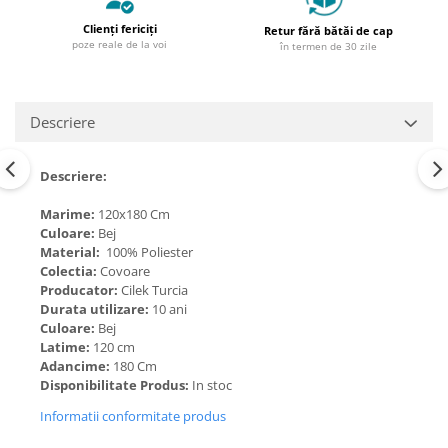
Clienți fericiți
Retur fără bătăi de cap
poze reale de la voi
în termen de 30 zile
Descriere
Descriere:
Marime:
120x180 Cm
Culoare:
Bej
Material:
100% Poliester
Colectia:
Covoare
Producator:
Cilek Turcia
Durata utilizare:
10 ani
Culoare:
Bej
Latime:
120 cm
Adancime:
180 Cm
Disponibilitate Produs:
In stoc
Informatii conformitate produs