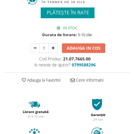
IN STOC
Durata de livrare:
5-10 zile
ADAUGA IN COS
Cod Produs:
21.07.7665.00
Ai nevoie de ajutor?
0799588296
Adauga la Favorite
Cere informatii
Livrare gratuită
Garanție
în 5-10 zile
24 luni