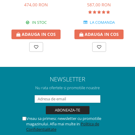
474,00 RON
587,00 RON
IN STOC
LA COMANDA
ADAUGA IN COS
ADAUGA IN COS
NEWSLETTER
Nu rata ofertele si promotiile noastre
Vreau sa primesc newsletter cu promotiile
magazinului. Afla mai multe in
Politica de
Confidentialitate