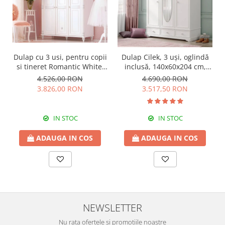
Dulap cu 3 usi, pentru copii
Dulap Cilek, 3 uși, oglindă
si tineret Romantic White,
inclusă, 140x60x204 cm,
140x58x203 cm
PAL alb, colecția Rustic
4.526,00 RON
4.690,00 RON
White
3.826,00 RON
3.517,50 RON
IN STOC
IN STOC
ADAUGA IN COS
ADAUGA IN COS
NEWSLETTER
Nu rata ofertele si promotiile noastre