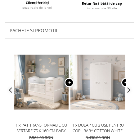
Clienți fericiți
Retur fără bătăi de cap
poze reale de la voi
în termen de 30 zile
PACHETE SI PROMOTII
1 x PAT TRANSFORMABIL CU
1 x DULAP CU 3 USI, PENTRU
1 x 
SERTARE 75 X 160 CM BABY
COPII BABY COTTON WHITE,
PE
COTTON WHITE
133X54X201 CM
COL
2.564,00 RON
3.430,00 RON