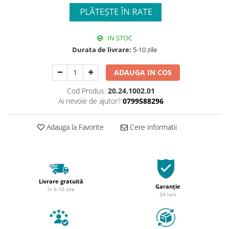
IN STOC
Durata de livrare:
5-10 zile
ADAUGA IN COS
Cod Produs:
20.24.1002.01
Ai nevoie de ajutor?
0799588296
Adauga la Favorite
Cere informatii
Livrare gratuită
Garanție
în 5-10 zile
24 luni