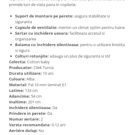
primele luni de viata pana in copilarie.
Suport de montare pe perete:
asigura stabilitate si
siguranta
Capsule de ventilatie:
mentin un climat optim pentru haine
Sertar cu inchidere usoara:
faciliteaza accesul si
organizarea
Balama cu inchidere silentioasa:
pentru o utilizare linistita
si sigura
Colturi rotunjite:
adauga un plus de siguranta si stil
Colectia:
Cotton baby
Producator:
Cilek Turcia
Durata utilizare:
10 ani
Culoare:
Alba
Material:
Pal 16 mm laminat E1
Latime:
133 cm
Adancime:
54 cm
Inaltime:
201 cm
Inchidere silentioasa:
Da
Prindere in perete:
Da
Numar sertare:
2
Varsta recomandata:
0-12 ani
Aerisire dulap:
Nu