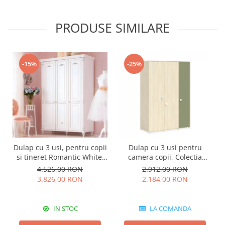
PRODUSE SIMILARE
-15%
-25%
Dulap cu 3 usi, pentru copii
Dulap cu 3 usi pentru
si tineret Romantic White,
camera copii, Colectia
140x58x203 cm
Montessori
4.526,00 RON
2.912,00 RON
3.826,00 RON
2.184,00 RON
IN STOC
LA COMANDA