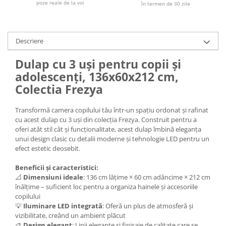
poze reale de la voi
în termen de 30 zile
Descriere
Dulap cu 3 uși pentru copii și
adolescenți, 136x60x212 cm,
Colectia Frezya
Transformă camera copilului tău într-un spațiu ordonat și rafinat
cu acest dulap cu 3 uși din colecția Frezya. Construit pentru a
oferi atât stil cât și funcționalitate, acest dulap îmbină eleganța
unui design clasic cu detalii moderne și tehnologie LED pentru un
efect estetic deosebit.
Beneficii și caracteristici:
📐
Dimensiuni ideale
: 136 cm lățime × 60 cm adâncime × 212 cm
înălțime – suficient loc pentru a organiza hainele și accesoriile
copilului
💡
Iluminare LED integrată
: Oferă un plus de atmosferă și
vizibilitate, creând un ambient plăcut
🎨
Design elegant
: Linii elegante și finisaje de calitate care se