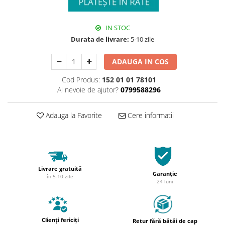
IN STOC
Durata de livrare:
5-10 zile
ADAUGA IN COS
Cod Produs:
152 01 01 78101
Ai nevoie de ajutor?
0799588296
Adauga la Favorite
Cere informatii
Livrare gratuită
Garanție
în 5-10 zile
24 luni
Clienți fericiți
Retur fără bătăi de cap