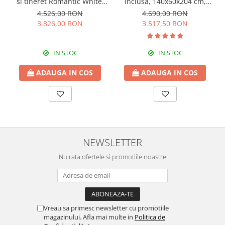
si tineret Romantic White,
inclusă, 140x60x204 cm,
140x58x203 cm
PAL alb, colecția Rustic
4.526,00 RON
4.690,00 RON
White
3.826,00 RON
3.517,50 RON
IN STOC
IN STOC
ADAUGA IN COS
ADAUGA IN COS
NEWSLETTER
Nu rata ofertele si promotiile noastre
Vreau sa primesc newsletter cu promotiile
magazinului. Afla mai multe in
Politica de