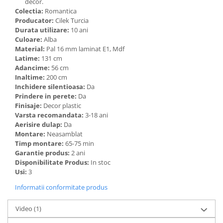
decor.
Colectia:
Romantica
Producator:
Cilek Turcia
Durata utilizare:
10 ani
Culoare:
Alba
Material:
Pal 16 mm laminat E1, Mdf
Latime:
131 cm
Adancime:
56 cm
Inaltime:
200 cm
Inchidere silentioasa:
Da
Prindere in perete:
Da
Finisaje:
Decor plastic
Varsta recomandata:
3-18 ani
Aerisire dulap:
Da
Montare:
Neasamblat
Timp montare:
65-75 min
Garantie produs:
2 ani
Disponibilitate Produs:
In stoc
Usi:
3
Informatii conformitate produs
Video
(1)