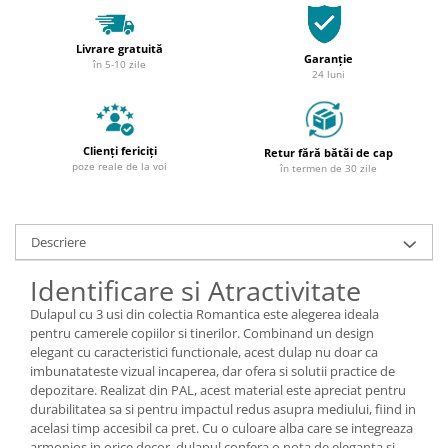
Livrare gratuită
Garanție
în 5-10 zile
24 luni
Clienți fericiți
Retur fără bătăi de cap
poze reale de la voi
în termen de 30 zile
Descriere
Identificare si Atractivitate
Dulapul cu 3 usi din colectia Romantica este alegerea ideala
pentru camerele copiilor si tinerilor. Combinand un design
elegant cu caracteristici functionale, acest dulap nu doar ca
imbunatateste vizual incaperea, dar ofera si solutii practice de
depozitare. Realizat din PAL, acest material este apreciat pentru
durabilitatea sa si pentru impactul redus asupra mediului, fiind in
acelasi timp accesibil ca pret. Cu o culoare alba care se integreaza
armonios in orice decor, dulapul confera o nota de eleganta si