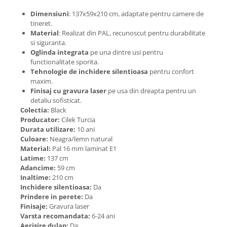
Dimensiuni
: 137x59x210 cm, adaptate pentru camere de
tineret.
Material
: Realizat din PAL, recunoscut pentru durabilitate
si siguranta.
Oglinda integrata
pe una dintre usi pentru
functionalitate sporita.
Tehnologie de inchidere silentioasa
pentru confort
maxim.
Finisaj cu gravura laser
pe usa din dreapta pentru un
detaliu sofisticat.
Colectia:
Black
Producator:
Cilek Turcia
Durata utilizare:
10 ani
Culoare:
Neagra/lemn natural
Material:
Pal 16 mm laminat E1
Latime:
137 cm
Adancime:
59 cm
Inaltime:
210 cm
Inchidere silentioasa:
Da
Prindere in perete:
Da
Finisaje:
Gravura laser
Varsta recomandata:
6-24 ani
Aerisire dulap:
Da