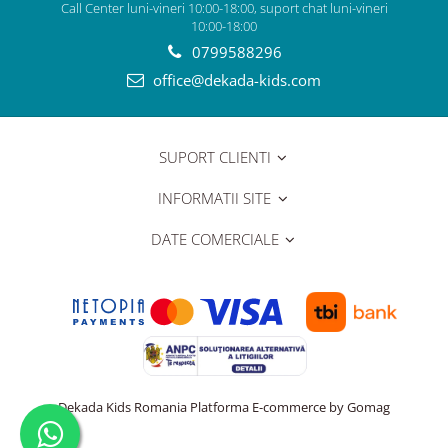
Call Center luni-vineri 10:00-18:00, suport chat luni-vineri
10:00-18:00
0799588296
office@dekada-kids.com
SUPORT CLIENTI
INFORMATII SITE
DATE COMERCIALE
Dekada Kids Romania
Platforma E-commerce by Gomag