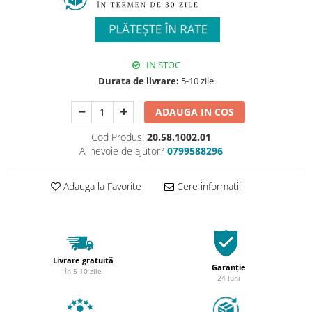
IN STOC
Durata de livrare:
5-10 zile
ADAUGA IN COS
Cod Produs:
20.58.1002.01
Ai nevoie de ajutor?
0799588296
Adauga la Favorite
Cere informatii
Livrare gratuită
Garanție
în 5-10 zile
24 luni