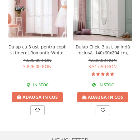
Dulap cu 3 usi, pentru copii
Dulap Cilek, 3 uși, oglindă
si tineret Romantic White,
inclusă, 140x60x204 cm,
140x58x203 cm
PAL alb, colecția Rustic
4.526,00 RON
4.690,00 RON
White
3.826,00 RON
3.517,50 RON
IN STOC
IN STOC
ADAUGA IN COS
ADAUGA IN COS