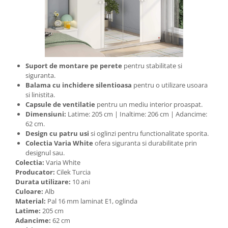
Suport de montare pe perete
pentru stabilitate si
siguranta.
Balama cu inchidere silentioasa
pentru o utilizare usoara
si linistita.
Capsule de ventilatie
pentru un mediu interior proaspat.
Dimensiuni:
Latime: 205 cm | Inaltime: 206 cm | Adancime:
62 cm.
Design cu patru usi
si oglinzi pentru functionalitate sporita.
Colectia Varia White
ofera siguranta si durabilitate prin
designul sau.
Colectia:
Varia White
Producator:
Cilek Turcia
Durata utilizare:
10 ani
Culoare:
Alb
Material:
Pal 16 mm laminat E1, oglinda
Latime:
205 cm
Adancime:
62 cm