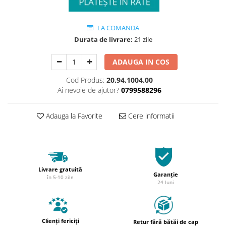
LA COMANDA
Durata de livrare:
21 zile
ADAUGA IN COS
Cod Produs:
20.94.1004.00
Ai nevoie de ajutor?
0799588296
Adauga la Favorite
Cere informatii
Livrare gratuită
Garanție
în 5-10 zile
24 luni
Clienți fericiți
Retur fără bătăi de cap