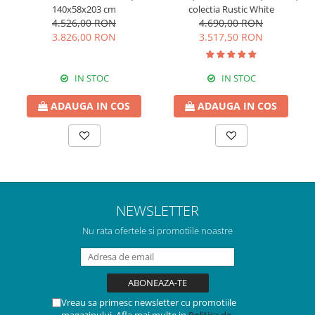
140x58x203 cm
colecția Rustic White
4.526,00 RON
4.690,00 RON
3.826,00 RON
3.517,50 RON
IN STOC
IN STOC
ADAUGA IN COS
ADAUGA IN COS
NEWSLETTER
Nu rata ofertele si promotiile noastre
Vreau sa primesc newsletter cu promotiile
magazinului. Afla mai multe in
Politica de