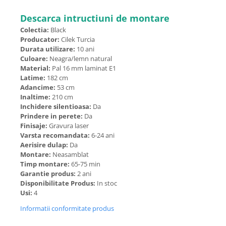
Descarca intructiuni de montare
Colectia:
Black
Producator:
Cilek Turcia
Durata utilizare:
10 ani
Culoare:
Neagra/lemn natural
Material:
Pal 16 mm laminat E1
Latime:
182 cm
Adancime:
53 cm
Inaltime:
210 cm
Inchidere silentioasa:
Da
Prindere in perete:
Da
Finisaje:
Gravura laser
Varsta recomandata:
6-24 ani
Aerisire dulap:
Da
Montare:
Neasamblat
Timp montare:
65-75 min
Garantie produs:
2 ani
Disponibilitate Produs:
In stoc
Usi:
4
Informatii conformitate produs