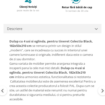
Clienți fericiți
Retur fără bătăi de cap
poze reale de la voi
în termen de 30 zile
Descriere
Dulap cu 4 usi si oglinda, pentru tineret Colectia Black,
182x53x210 cm
se remarca printr-un design in stilul
„modern”, care se incadreaza cu succes in interiorul unei
camere luminoase si originale, indiferent daca este o camera
de zi sau dormitor.
Gama variata de mobilier permite aranjarea integrala a
incaperii pana la cele mai mici detalii.
Dulap cu 4 usi si
oglinda, pentru tineret Colectia Black, 182x53x210
cm
imbina armonios estetica, functionalitatea si rezistenta
Calitatatea mobilierului este de asemenea excelenta! Pentru a
crea aceasta colectie producatorul a folosit PAL. Dupa cum se
stie, un astfel de material este renumit nu numai pentru
durabitatea si siguranta mediului, ci si pentru preturile
accesibile.