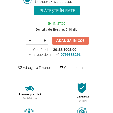
IN STOC
Durata de livrare:
5-10 zile
ADAUGA IN COS
Cod Produs:
20.58.1005.00
Ai nevoie de ajutor?
0799588296
Adauga la Favorite
Cere informatii
Livrare gratuită
Garanție
în 5-10 zile
24 luni