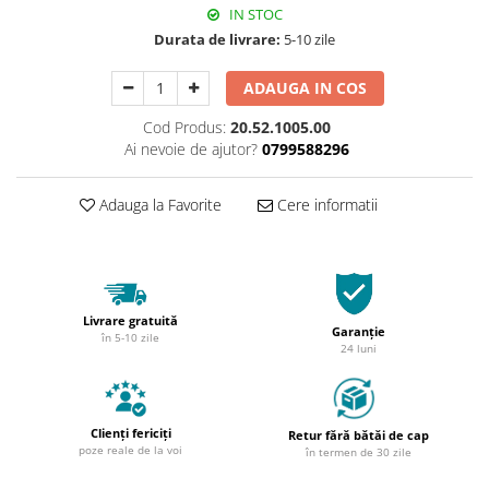
IN STOC
Durata de livrare:
5-10 zile
ADAUGA IN COS
Cod Produs:
20.52.1005.00
Ai nevoie de ajutor?
0799588296
Adauga la Favorite
Cere informatii
Livrare gratuită
Garanție
în 5-10 zile
24 luni
Clienți fericiți
Retur fără bătăi de cap
poze reale de la voi
în termen de 30 zile