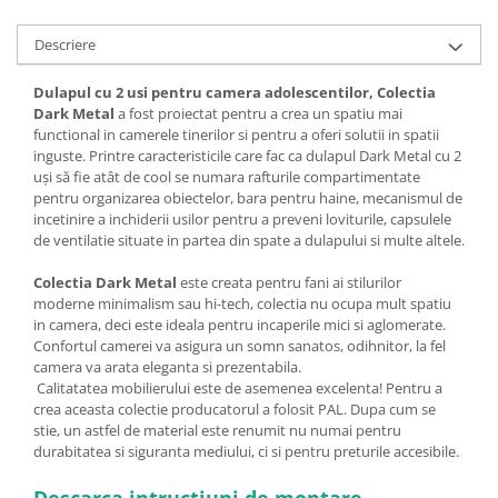
Descriere
Dulapul cu 2 usi pentru camera adolescentilor, Colectia
Dark Metal
a fost proiectat pentru a crea un spatiu mai
functional in camerele tinerilor si pentru a oferi solutii in spatii
inguste. Printre caracteristicile care fac ca dulapul Dark Metal cu 2
uși să fie atât de cool se numara rafturile compartimentate
pentru organizarea obiectelor, bara pentru haine, mecanismul de
incetinire a inchiderii usilor pentru a preveni loviturile, capsulele
de ventilatie situate in partea din spate a dulapului si multe altele.
Colectia Dark Metal
este creata pentru fani ai stilurilor
moderne minimalism sau hi-tech, colectia nu ocupa mult spatiu
in camera, deci este ideala pentru incaperile mici si aglomerate.
Confortul camerei va asigura un somn sanatos, odihnitor, la fel
camera va arata eleganta si prezentabila.
Calitatatea mobilierului este de asemenea excelenta! Pentru a
crea aceasta colectie producatorul a folosit PAL. Dupa cum se
stie, un astfel de material este renumit nu numai pentru
durabitatea si siguranta mediului, ci si pentru preturile accesibile.
Descarca intructiuni de montare