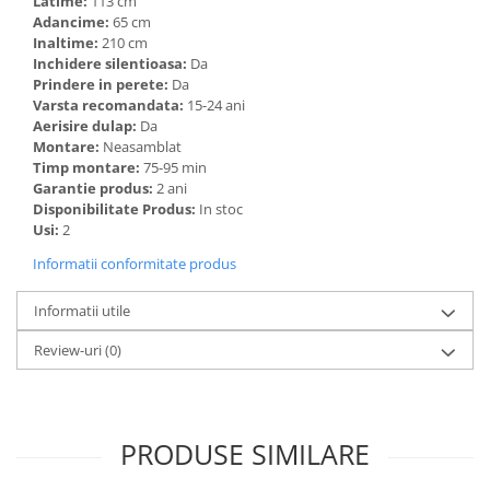
Latime:
113 cm
Adancime:
65 cm
Inaltime:
210 cm
Inchidere silentioasa:
Da
Prindere in perete:
Da
Varsta recomandata:
15-24 ani
Aerisire dulap:
Da
Montare:
Neasamblat
Timp montare:
75-95 min
Garantie produs:
2 ani
Disponibilitate Produs:
In stoc
Usi:
2
Informatii conformitate produs
Informatii utile
Review-uri
(0)
PRODUSE SIMILARE