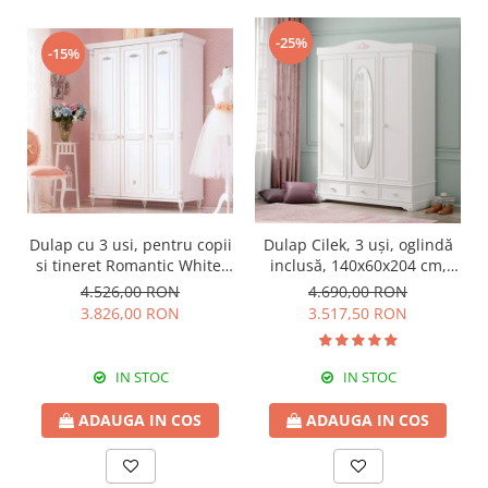
-25%
-15%
Dulap cu 3 usi, pentru copii
Dulap Cilek, 3 uși, oglindă
si tineret Romantic White,
inclusă, 140x60x204 cm,
140x58x203 cm
PAL alb, colecția Rustic
4.526,00 RON
4.690,00 RON
White
3.826,00 RON
3.517,50 RON
IN STOC
IN STOC
ADAUGA IN COS
ADAUGA IN COS