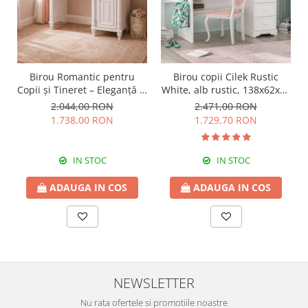
Birou Romantic pentru
Birou copii Cilek Rustic
Copii și Tineret – Eleganță și
White, alb rustic, 138x62x75
Funcționalitate, 117x62x75
cm, design clasic pentru
2.044,00 RON
2.471,00 RON
cm
fete
1.738,00 RON
1.729,70 RON
IN STOC
IN STOC
ADAUGA IN COS
ADAUGA IN COS
NEWSLETTER
Nu rata ofertele si promotiile noastre