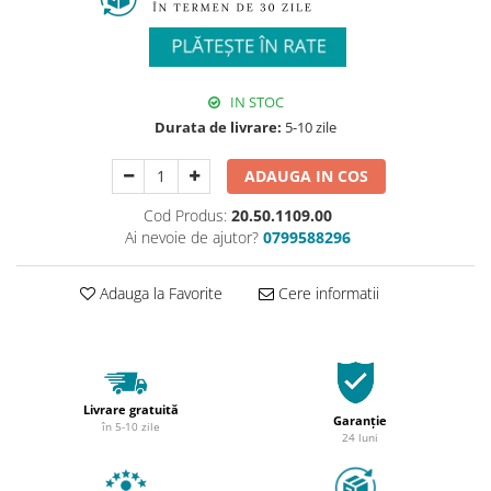
IN STOC
Durata de livrare:
5-10 zile
ADAUGA IN COS
Cod Produs:
20.50.1109.00
Ai nevoie de ajutor?
0799588296
Adauga la Favorite
Cere informatii
Livrare gratuită
Garanție
în 5-10 zile
24 luni