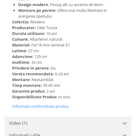
Design modern
: Finisaj alb cu accente de lemn.
Montare pe perete
: Ofera mai multa libertate in
aranjarea spatiului.
Colectia:
Modera
Producator:
Cilek Turcia
Durata utilizare:
10 ani
Culoare:
Alba/lemn natural
Material:
Pal 16 mm laminat E1
Latime:
27 cm
Adancime:
120 cm
Inaltime:
33 cm
Prindere in perete:
Da
Varsta recomandata:
6-24 ani
Montare:
Neasamblat
Timp montare:
35-45 min
Garantie produs:
2 ani
Disponibilitate Produs:
In stoc
Informatii conformitate produs
Video
(1)
Informatii utile