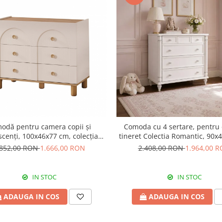
odă pentru camera copii și
Comoda cu 4 sertare, pentru c
scenți, 100x46x77 cm, colecția
tineret Colectia Romantic, 90x
Louis
.852,00 RON
1.666,00 RON
2.408,00 RON
1.964,00 
IN STOC
IN STOC
ADAUGA IN COS
ADAUGA IN COS