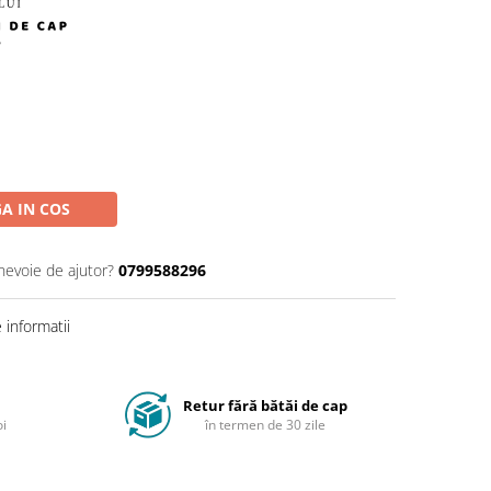
A IN COS
 nevoie de ajutor?
0799588296
informatii
Retur fără bătăi de cap
oi
în termen de 30 zile