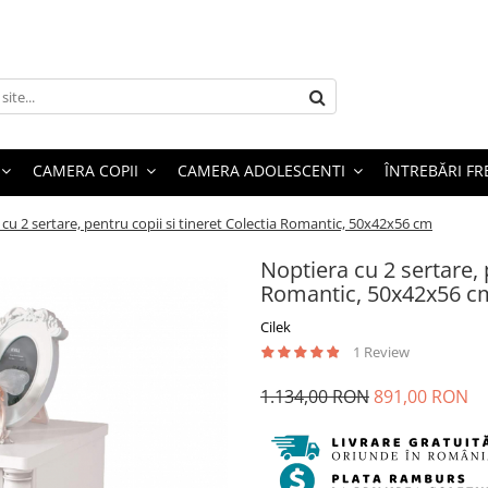
CAMERA COPII
CAMERA ADOLESCENTI
ÎNTREBĂRI F
cu 2 sertare, pentru copii si tineret Colectia Romantic, 50x42x56 cm
Noptiera cu 2 sertare, 
Romantic, 50x42x56 c
Cilek
1 Review
1.134,00 RON
891,00 RON