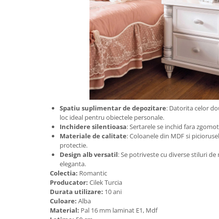
Spatiu suplimentar de depozitare
: Datorita celor d
loc ideal pentru obiectele personale.
Inchidere silentioasa
: Sertarele se inchid fara zgomot
Materiale de calitate
: Coloanele din MDF si piciorusele
protectie.
Design alb versatil
: Se potriveste cu diverse stiluri d
eleganta.
Colectia:
Romantic
Producator:
Cilek Turcia
Durata utilizare:
10 ani
Culoare:
Alba
Material:
Pal 16 mm laminat E1, Mdf