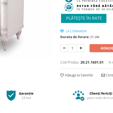
LA COMANDA
Durata de livrare:
21 zile
ADAUG
Cod Produs:
20.21.1601.01
Ai
Adauga la Favorite
Cere 
Garanție
Clienți fericiți
24 luni
poze reale de la v