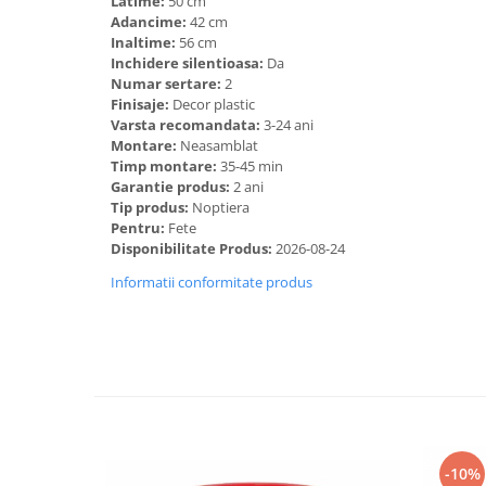
Latime:
50 cm
Adancime:
42 cm
Inaltime:
56 cm
Inchidere silentioasa:
Da
Numar sertare:
2
Finisaje:
Decor plastic
Varsta recomandata:
3-24 ani
Montare:
Neasamblat
Timp montare:
35-45 min
Garantie produs:
2 ani
Tip produs:
Noptiera
Pentru:
Fete
Disponibilitate Produs:
2026-08-24
Informatii conformitate produs
-10%