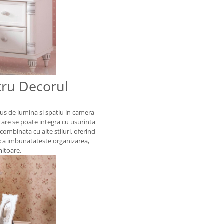
ntru Decorul
lus de lumina si spatiu in camera
a care se poate integra cu usurinta
combinata cu alte stiluri, oferind
r ca imbunatateste organizarea,
mitoare.