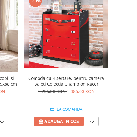
-20%
opii si
Comoda cu 4 sertare, pentru camera
Comoda c
49x88 cm
baieti Colectia Champion Racer
bai
RON
1.736,00 RON
1.386,00 RON
LA COMANDA
ADAUGA IN COS
A