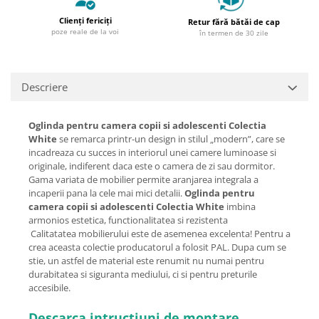
Clienți fericiți
Retur fără bătăi de cap
poze reale de la voi
în termen de 30 zile
Descriere
Oglinda pentru camera copii si adolescenti Colectia
White
se remarca printr-un design in stilul „modern”, care se
incadreaza cu succes in interiorul unei camere luminoase si
originale, indiferent daca este o camera de zi sau dormitor.
Gama variata de mobilier permite aranjarea integrala a
incaperii pana la cele mai mici detalii.
Oglinda pentru
camera copii si adolescenti Colectia White
imbina
armonios estetica, functionalitatea si rezistenta
Calitatatea mobilierului este de asemenea excelenta! Pentru a
crea aceasta colectie producatorul a folosit PAL. Dupa cum se
stie, un astfel de material este renumit nu numai pentru
durabitatea si siguranta mediului, ci si pentru preturile
accesibile.
Descarca intructiuni de montare