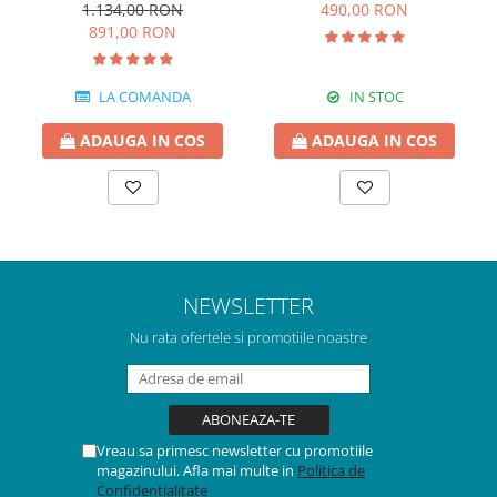
1.134,00 RON
490,00 RON
891,00 RON
LA COMANDA
IN STOC
ADAUGA IN COS
ADAUGA IN COS
NEWSLETTER
Nu rata ofertele si promotiile noastre
Vreau sa primesc newsletter cu promotiile
magazinului. Afla mai multe in
Politica de
Confidentialitate