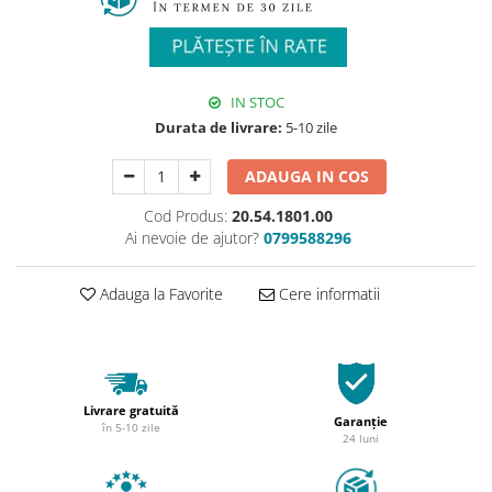
IN STOC
Durata de livrare:
5-10 zile
ADAUGA IN COS
Cod Produs:
20.54.1801.00
Ai nevoie de ajutor?
0799588296
Adauga la Favorite
Cere informatii
Livrare gratuită
Garanție
în 5-10 zile
24 luni