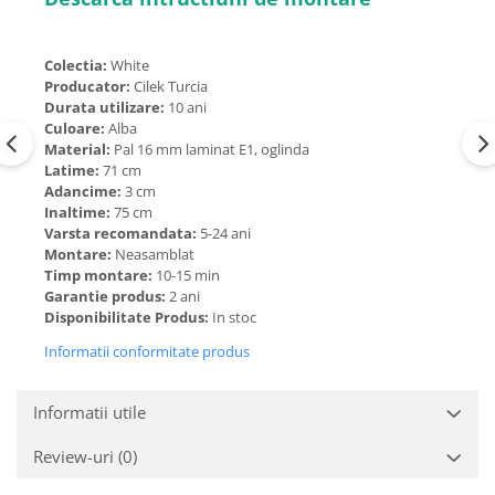
Colectia:
White
Producator:
Cilek Turcia
Durata utilizare:
10 ani
Culoare:
Alba
Material:
Pal 16 mm laminat E1, oglinda
Latime:
71 cm
Adancime:
3 cm
Inaltime:
75 cm
Varsta recomandata:
5-24 ani
Montare:
Neasamblat
Timp montare:
10-15 min
Garantie produs:
2 ani
Disponibilitate Produs:
In stoc
Informatii conformitate produs
Informatii utile
Review-uri
(0)