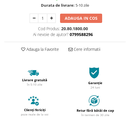
Durata de livrare:
5-10 zile
ADAUGA IN COS
Cod Produs:
20.80.1800.00
Ai nevoie de ajutor?
0799588296
Adauga la Favorite
Cere informatii
Livrare gratuită
Garanție
în 5-10 zile
24 luni
Clienți fericiți
Retur fără bătăi de cap
poze reale de la voi
în termen de 30 zile