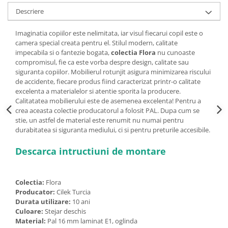
Descriere
Imaginatia copiilor este nelimitata, iar v
isul fiecarui copil este o
camera special creata pentru el.
Stilul modern, calitate
impecabila si o fantezie bogata,
colectia Flora
nu cunoaste
compromisul, fie ca este vorba despre design, calitate sau
siguranta copiilor.
Mobilierul rotunjit asigura minimizarea riscului
de accidente, fiecare produs fiind caracterizat printr-o calitate
excelenta a materialelor si atentie sporita la producere.
Calitatatea mobilierului este de asemenea excelenta! Pentru a
crea aceasta colectie producatorul a folosit PAL. Dupa cum se
stie, un astfel de material este renumit nu numai pentru
durabitatea si siguranta mediului, ci si pentru preturile accesibile.
Descarca intructiuni de montare
Colectia:
Flora
Producator:
Cilek Turcia
Durata utilizare:
10 ani
Culoare:
Stejar deschis
Material:
Pal 16 mm laminat E1, oglinda