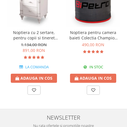
Noptiera cu 2 sertare,
Noptiera pentru camera
pentru copii si tineret
baieti Colectia Champion
Colectia Romantic,
Racer
1.134,00 RON
490,00 RON
50x42x56 cm
891,00 RON
LA COMANDA
IN STOC
ADAUGA IN COS
ADAUGA IN COS
NEWSLETTER
Nu rata ofertele si promotiile noastre