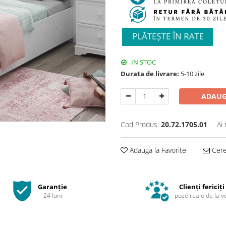
IN STOC
Durata de livrare:
5-10 zile
ADAUG
Cod Produs:
20.72.1705.01
Ai
Adauga la Favorite
Cere 
Garanție
Clienți fericiți
24 luni
poze reale de la v