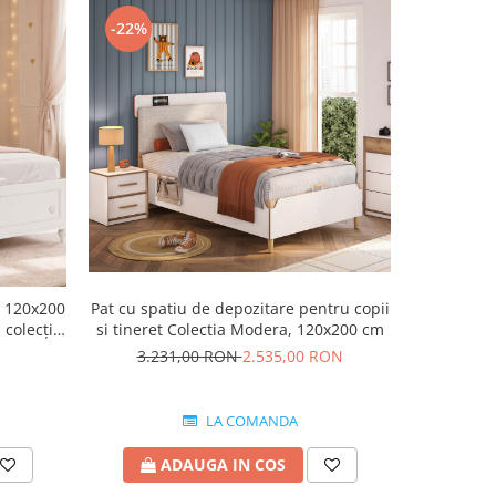
-22%
-22%
– 120x200
Pat cu spatiu de depozitare pentru copii
Pat pen
 colecția
si tineret Colectia Modera, 120x200 cm
3.231,00 RON
2.535,00 RON
2.7
LA COMANDA
ADAUGA IN COS
A