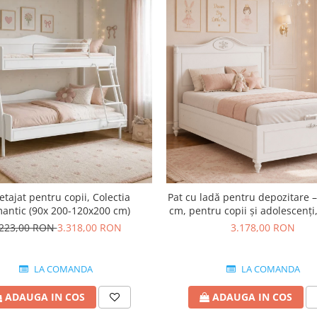
etajat pentru copii, Colectia
Pat cu ladă pentru depozitare 
antic (90x 200-120x200 cm)
cm, pentru copii și adolescenți,
Romantic
.223,00 RON
3.318,00 RON
3.178,00 RON
LA COMANDA
LA COMANDA
ADAUGA IN COS
ADAUGA IN COS