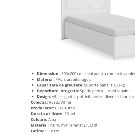
Dimensiuni
: 100x200 cm, ideal pentru camerele adoles
Material
: PAL, durabil si sigur.
Capacitate de greutate
: Suporta pana la 130 kg.
Depozitare integrata
: Spatiu pentru jucarii si haine.
Design
: Alb, elegant si potrivit pentru diverse stiluri de
Colectia:
Rustic White
Producator:
Cilek Turcia
Durata utilizare:
10 ani
Culoare:
Alba
Material:
Pal 16 mm laminat E1, Mdf
Latime:
116 cm