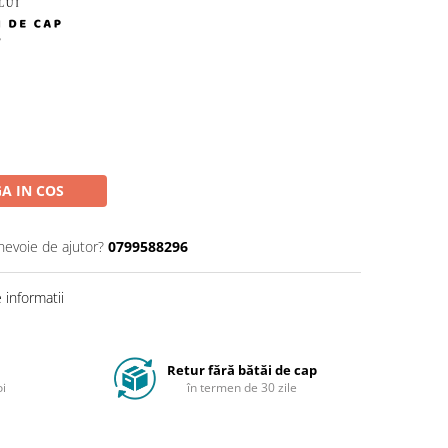
A IN COS
 nevoie de ajutor?
0799588296
informatii
Retur fără bătăi de cap
oi
în termen de 30 zile