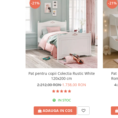
-21%
-21%
Pat pentru copii Colectia Rustic White
Pat 
120x200 cm
Rom
2.212,00 RON
1.738,00 RON
4
IN STOC
ADAUGA IN COS