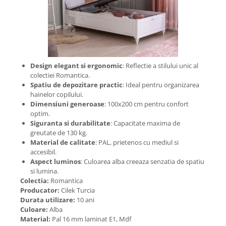
Design elegant si ergonomic
: Reflectie a stilului unic al
colectiei Romantica.
Spatiu de depozitare practic
: Ideal pentru organizarea
hainelor copilului.
Dimensiuni generoase
: 100x200 cm pentru confort
optim.
Siguranta si durabilitate
: Capacitate maxima de
greutate de 130 kg.
Material de calitate
: PAL, prietenos cu mediul si
accesibil.
Aspect luminos
: Culoarea alba creeaza senzatia de spatiu
si lumina.
Colectia:
Romantica
Producator:
Cilek Turcia
Durata utilizare:
10 ani
Culoare:
Alba
Material:
Pal 16 mm laminat E1, Mdf