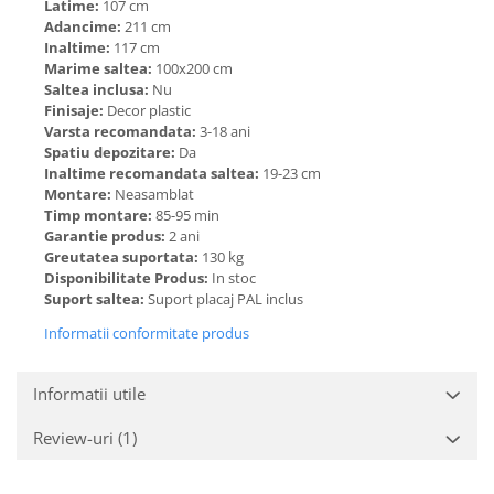
Latime:
107 cm
Adancime:
211 cm
Inaltime:
117 cm
Marime saltea:
100x200 cm
Saltea inclusa:
Nu
Finisaje:
Decor plastic
Varsta recomandata:
3-18 ani
Spatiu depozitare:
Da
Inaltime recomandata saltea:
19-23 cm
Montare:
Neasamblat
Timp montare:
85-95 min
Garantie produs:
2 ani
Greutatea suportata:
130 kg
Disponibilitate Produs:
In stoc
Suport saltea:
Suport placaj PAL inclus
Informatii conformitate produs
Informatii utile
Review-uri
(1)