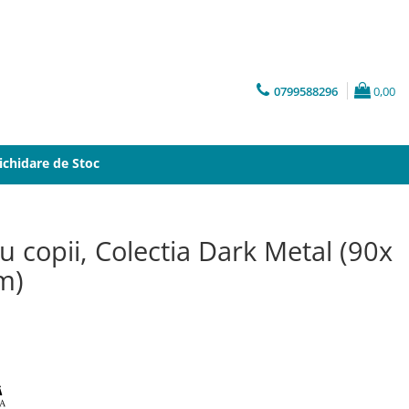
0799588296
0,00
ichidare de Stoc
u copii, Colectia Dark Metal (90x
m)