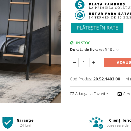
IN STOC
Durata de livrare:
5-10 zile
ADAUG
Cod Produs:
20.52.1403.00
Ai
Adauga la Favorite
Cere 
Garanție
Clienți feric
24 luni
poze reale de l