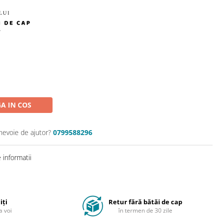
A IN COS
 nevoie de ajutor?
0799588296
informatii
iți
Retur fără bătăi de cap
a voi
în termen de 30 zile