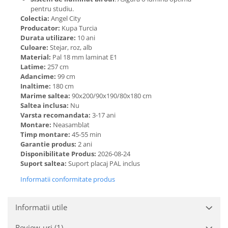
pentru studiu.
Colectia:
Angel City
Producator:
Kupa Turcia
Durata utilizare:
10 ani
Culoare:
Stejar, roz, alb
Material:
Pal 18 mm laminat E1
Latime:
257 cm
Adancime:
99 cm
Inaltime:
180 cm
Marime saltea:
90x200/90x190/80x180 cm
Saltea inclusa:
Nu
Varsta recomandata:
3-17 ani
Montare:
Neasamblat
Timp montare:
45-55 min
Garantie produs:
2 ani
Disponibilitate Produs:
2026-08-24
Suport saltea:
Suport placaj PAL inclus
Informatii conformitate produs
Informatii utile
Review-uri
(1)