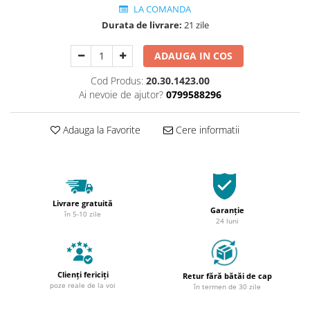
LA COMANDA
Durata de livrare:
21 zile
ADAUGA IN COS
Cod Produs:
20.30.1423.00
Ai nevoie de ajutor?
0799588296
Adauga la Favorite
Cere informatii
Livrare gratuită
Garanție
în 5-10 zile
24 luni
Clienți fericiți
Retur fără bătăi de cap
poze reale de la voi
în termen de 30 zile