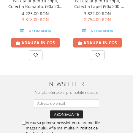
Pat etajat pentru copii,
Pat etajat pentru copii,
Colectia Romantic (90x 200-
Colectia Lapel (90x 200-
120x200 cm)
120x200 cm)
4.223,00 RON
3.822,00 RON
3.318,00 RON
2.754,00 RON
LA COMANDA
LA COMANDA
ADAUGA IN COS
ADAUGA IN COS
NEWSLETTER
Nu rata ofertele si promotiile noastre
Vreau sa primesc newsletter cu promotiile
magazinului. Afla mai multe in
Politica de