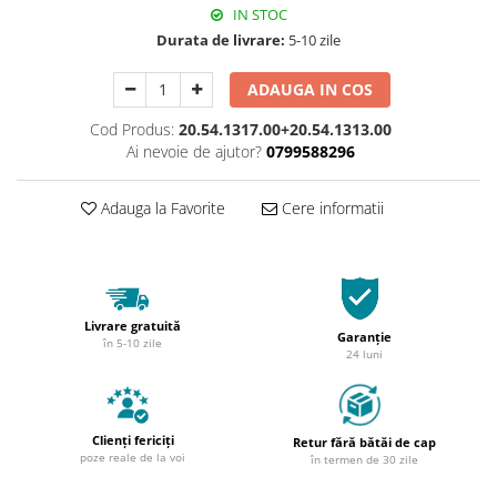
IN STOC
Durata de livrare:
5-10 zile
ADAUGA IN COS
Cod Produs:
20.54.1317.00+20.54.1313.00
Ai nevoie de ajutor?
0799588296
Adauga la Favorite
Cere informatii
Livrare gratuită
Garanție
în 5-10 zile
24 luni
Clienți fericiți
Retur fără bătăi de cap
poze reale de la voi
în termen de 30 zile