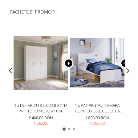
PACHETE SI PROMOTII
1 x DULAP CU 3 USI COLECTIA
1 x PAT PENTRU CAMERA
1 
WHITE, 137X53X197 CM
COPII, CU USB, COLECTIA
WHITE (100X200 CM)
AD
2.408,00 RON
1.820,00 RON
W
1.565,00
1.183,00