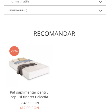
Informatii utile
Review-uri
(0)
RECOMANDARI
-35%
Pat suplimentar pentru
copii si tineret Colectia
White ( 90x190 cm )
634,00 RON
412,00 RON