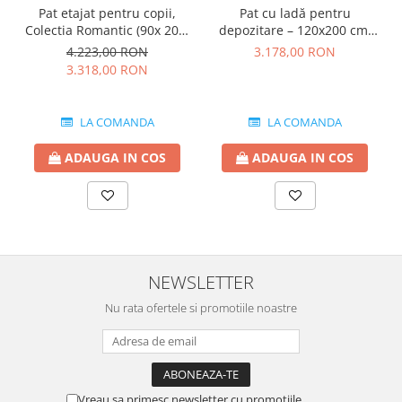
Pat etajat pentru copii,
Pat cu ladă pentru
Colectia Romantic (90x 200-
depozitare – 120x200 cm,
120x200 cm)
pentru copii și adolescenți,
4.223,00 RON
3.178,00 RON
colecția Romantic
3.318,00 RON
LA COMANDA
LA COMANDA
ADAUGA IN COS
ADAUGA IN COS
NEWSLETTER
Nu rata ofertele si promotiile noastre
Vreau sa primesc newsletter cu promotiile