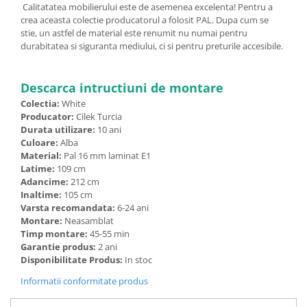
Calitatatea mobilierului este de asemenea excelenta! Pentru a
crea aceasta colectie producatorul a folosit PAL. Dupa cum se
stie, un astfel de material este renumit nu numai pentru
durabitatea si siguranta mediului, ci si pentru preturile accesibile.
Descarca intructiuni de montare
Colectia:
White
Producator:
Cilek Turcia
Durata utilizare:
10 ani
Culoare:
Alba
Material:
Pal 16 mm laminat E1
Latime:
109 cm
Adancime:
212 cm
Inaltime:
105 cm
Varsta recomandata:
6-24 ani
Montare:
Neasamblat
Timp montare:
45-55 min
Garantie produs:
2 ani
Disponibilitate Produs:
In stoc
Informatii conformitate produs