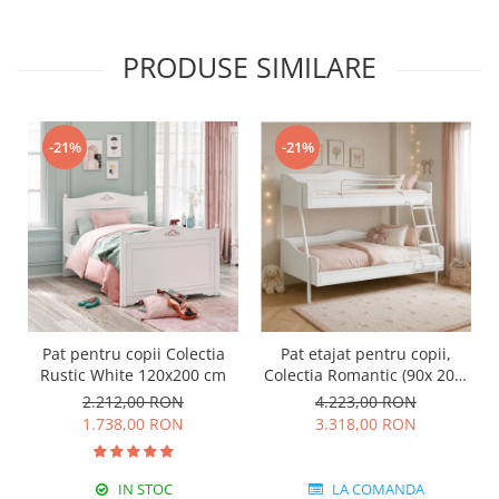
PRODUSE SIMILARE
-21%
-21%
Pat pentru copii Colectia
Pat etajat pentru copii,
Rustic White 120x200 cm
Colectia Romantic (90x 200-
120x200 cm)
2.212,00 RON
4.223,00 RON
1.738,00 RON
3.318,00 RON
IN STOC
LA COMANDA