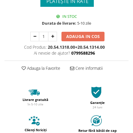
IN STOC
Durata de livrare:
5-10 zile
ADAUGA IN COS
Cod Produs:
20.54.1318.00+20.54.1314.00
Ai nevoie de ajutor?
0799588296
Adauga la Favorite
Cere informatii
Livrare gratuită
Garanție
în 5-10 zile
24 luni
Clienți fericiți
Retur fără bătăi de cap