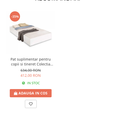
-35%
Pat suplimentar pentru
copii si tineret Colectia
White ( 90x190 cm )
634,00 RON
412,00 RON
IN STOC
ADAUGA IN COS