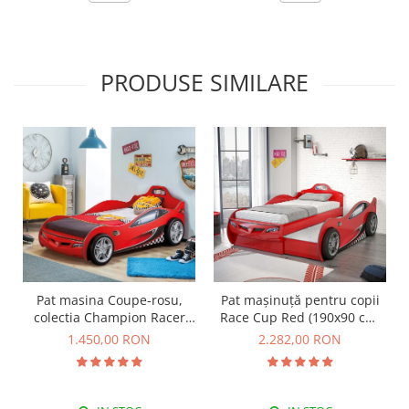
PRODUSE SIMILARE
Pat masina Coupe-rosu,
Pat mașinuță pentru copii
colectia Champion Racer
Race Cup Red (190x90 cm)
90x190 Cm
cu pat suplimentar (90x180
1.450,00 RON
2.282,00 RON
cm)