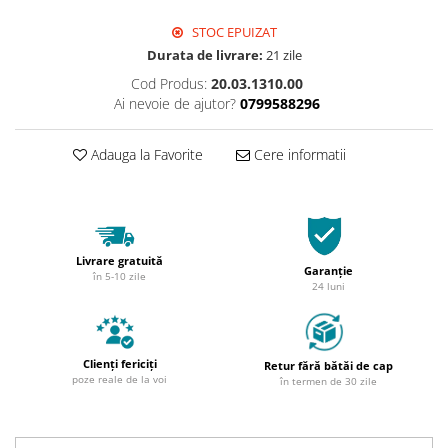
STOC EPUIZAT
Durata de livrare:
21 zile
Cod Produs:
20.03.1310.00
Ai nevoie de ajutor?
0799588296
Adauga la Favorite
Cere informatii
Livrare gratuită
Garanție
în 5-10 zile
24 luni
Clienți fericiți
Retur fără bătăi de cap
poze reale de la voi
în termen de 30 zile