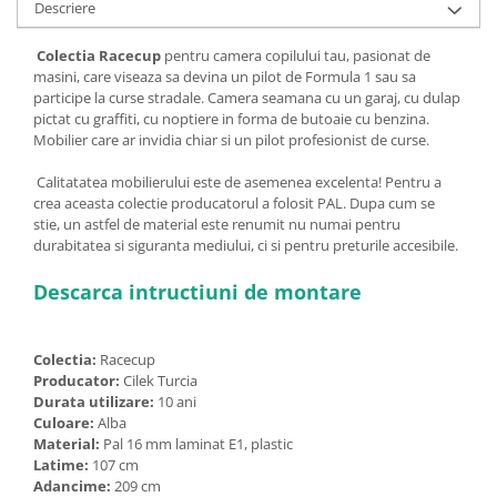
Descriere
Colectia Racecup
pentru camera copilului tau, pasionat de
masini, care viseaza sa devina un pilot de Formula 1 sau sa
participe la curse stradale. Camera seamana cu un garaj, cu dulap
pictat cu graffiti, cu noptiere in forma de butoaie cu benzina.
Mobilier care ar invidia chiar si un pilot profesionist de curse.
Calitatatea mobilierului este de asemenea excelenta! Pentru a
crea aceasta colectie producatorul a folosit PAL. Dupa cum se
stie, un astfel de material este renumit nu numai pentru
durabitatea si siguranta mediului, ci si pentru preturile accesibile.
Descarca intructiuni de montare
Colectia:
Racecup
Producator:
Cilek Turcia
Durata utilizare:
10 ani
Culoare:
Alba
Material:
Pal 16 mm laminat E1, plastic
Latime:
107 cm
Adancime:
209 cm