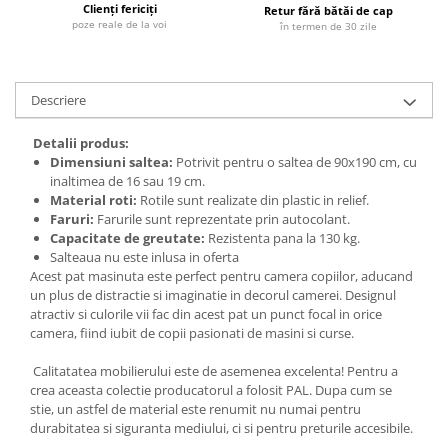
Clienți fericiți
Retur fără bătăi de cap
poze reale de la voi
în termen de 30 zile
Descriere
Detalii produs:
Dimensiuni saltea:
Potrivit pentru o saltea de 90x190 cm, cu
inaltimea de 16 sau 19 cm.
Material roti:
Rotile sunt realizate din plastic in relief.
Faruri:
Farurile sunt reprezentate prin autocolant.
Capacitate de greutate:
Rezistenta pana la 130 kg.
Salteaua nu este inlusa in oferta
Acest pat masinuta este perfect pentru camera copiilor, aducand
un plus de distractie si imaginatie in decorul camerei. Designul
atractiv si culorile vii fac din acest pat un punct focal in orice
camera, fiind iubit de copii pasionati de masini si curse.
Calitatatea mobilierului este de asemenea excelenta! Pentru a
crea aceasta colectie producatorul a folosit PAL. Dupa cum se
stie, un astfel de material este renumit nu numai pentru
durabitatea si siguranta mediului, ci si pentru preturile accesibile.