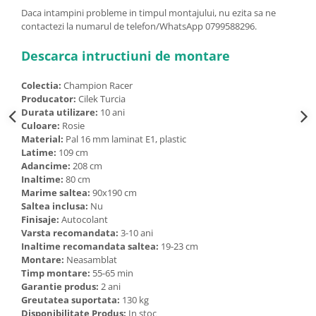
Daca intampini probleme in timpul montajului, nu ezita sa ne
contactezi la numarul de telefon/WhatsApp 0799588296.
Descarca intructiuni de montare
Colectia:
Champion Racer
Producator:
Cilek Turcia
Durata utilizare:
10 ani
Culoare:
Rosie
Material:
Pal 16 mm laminat E1, plastic
Latime:
109 cm
Adancime:
208 cm
Inaltime:
80 cm
Marime saltea:
90x190 cm
Saltea inclusa:
Nu
Finisaje:
Autocolant
Varsta recomandata:
3-10 ani
Inaltime recomandata saltea:
19-23 cm
Montare:
Neasamblat
Timp montare:
55-65 min
Garantie produs:
2 ani
Greutatea suportata:
130 kg
Disponibilitate Produs:
In stoc