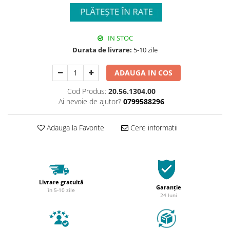
IN STOC
Durata de livrare:
5-10 zile
ADAUGA IN COS
Cod Produs:
20.56.1304.00
Ai nevoie de ajutor?
0799588296
Adauga la Favorite
Cere informatii
Livrare gratuită
Garanție
în 5-10 zile
24 luni