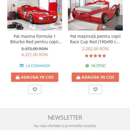
Pat masina Formula 1
Pat mașinuță pentru copii
Biturbo Red pentru copii,
Race Cup Red (190x90 cm)
Faruri LED și Design
cu pat suplimentar (90x180
5.372,00 RON
2.282,00 RON
Premium
cm)
4.221,00 RON
LA COMANDA
IN STOC
ADAUGA IN COS
ADAUGA IN COS
NEWSLETTER
Nu rata ofertele si promotiile noastre