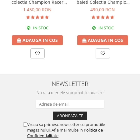
colectia Champion Racer
baieti Colectia Champion
90x190 Cm
Racer
1.450,00 RON
490,00 RON
IN STOC
IN STOC
ADAUGA IN COS
ADAUGA IN COS
NEWSLETTER
Nu rata ofertele si promotiile noastre
Vreau sa primesc newsletter cu promotiile
magazinului. Afla mai multe in
Politica de
Confidentialitate