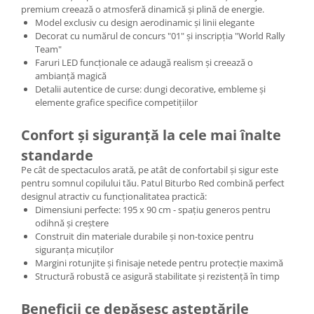
premium creează o atmosferă dinamică și plină de energie.
Model exclusiv cu design aerodinamic și linii elegante
Decorat cu numărul de concurs "01" și inscripția "World Rally
Team"
Faruri LED funcționale ce adaugă realism și creează o
ambianță magică
Detalii autentice de curse: dungi decorative, embleme și
elemente grafice specifice competițiilor
Confort și siguranță la cele mai înalte
standarde
Pe cât de spectaculos arată, pe atât de confortabil și sigur este
pentru somnul copilului tău. Patul Biturbo Red combină perfect
designul atractiv cu funcționalitatea practică:
Dimensiuni perfecte: 195 x 90 cm - spațiu generos pentru
odihnă și creștere
Construit din materiale durabile și non-toxice pentru
siguranța micuților
Margini rotunjite și finisaje netede pentru protecție maximă
Structură robustă ce asigură stabilitate și rezistență în timp
Beneficii ce depășesc așteptările