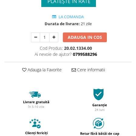
LA COMANDA
Durata de livrare:
21 zile
ADAUGA IN COS
Cod Produs:
20.02.1334.00
Ai nevoie de ajutor?
0799588296
Adauga la Favorite
Cere informatii
Livrare gratuită
Garanție
în 5-10 zile
24 luni
Clienți fericiți
Retur fără bătăi de cap