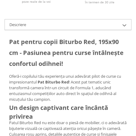
poze reale de la voi
în termen de 30 zile
Descriere
Pat pentru copii Biturbo Red, 195x90
cm - Pasiunea pentru curse întâlnește
confortul odihnei!
Oferă-i copilului tău experiența unui adevărat pilot de curse cu
impresionantul
Pat Biturbo Red
! Acest pat tematic unic
transformă camera într-un circuit de Formula 1, aducând
entuziasmul competițiilor auto direct în spațiul de odihnă al
micuțului tău campion.
Un design captivant care încântă
privirea
Patul Biturbo Red nu este doar o piesă de mobilier, ci o adevărată
bijuterie vizuală ce captivează atenția oricui pășește în cameră.
Culoarea roșu aprins, detaliile autentice de curse și finisajele