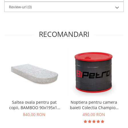
Review-uri
(0)
RECOMANDARI
Saltea ovala pentru pat
Noptiera pentru camera
copii, BAMBOO 90x195x19
baieti Colectia Champion
cm
Racer
840,00 RON
490,00 RON