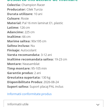
Colectia:
Champion Racer
Producator:
Cilek Turcia
Durata utilizare:
10 ani
Culoare:
Rosie
Material:
Pal 16 mm laminat E1, plastic
Latime:
126 cm
Adancime:
225 cm
Inaltime:
66 cm
Marime saltea:
90x195 cm
Saltea inclusa:
Nu
Finisaje:
Autocolant
Varsta recomandata:
3-12 ani
Inaltime recomandata saltea:
19-23 cm
Montare:
Neasamblat
Timp montare:
95-105 min
Garantie produs:
2 ani
Greutatea suportata:
130 kg
Disponibilitate Produs:
2026-08-24
Suport saltea:
Suport placaj PAL inclus
Informatii conformitate produs
Informatii utile