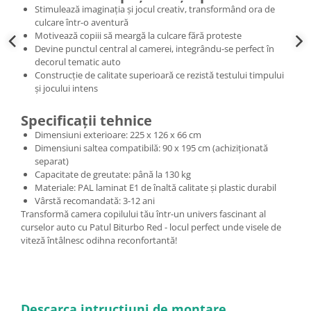
Stimulează imaginația și jocul creativ, transformând ora de
culcare într-o aventură
Motivează copiii să meargă la culcare fără proteste
Devine punctul central al camerei, integrându-se perfect în
decorul tematic auto
Construcție de calitate superioară ce rezistă testului timpului
și jocului intens
Specificații tehnice
Dimensiuni exterioare: 225 x 126 x 66 cm
Dimensiuni saltea compatibilă: 90 x 195 cm (achiziționată
separat)
Capacitate de greutate: până la 130 kg
Materiale: PAL laminat E1 de înaltă calitate și plastic durabil
Vârstă recomandată: 3-12 ani
Transformă camera copilului tău într-un univers fascinant al
curselor auto cu Patul Biturbo Red - locul perfect unde visele de
viteză întâlnesc odihna reconfortantă!
Descarca intructiuni de montare