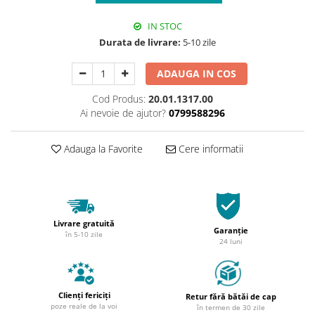
IN STOC
Durata de livrare:
5-10 zile
ADAUGA IN COS
Cod Produs:
20.01.1317.00
Ai nevoie de ajutor?
0799588296
Adauga la Favorite
Cere informatii
Livrare gratuită
Garanție
în 5-10 zile
24 luni
Clienți fericiți
Retur fără bătăi de cap
poze reale de la voi
în termen de 30 zile