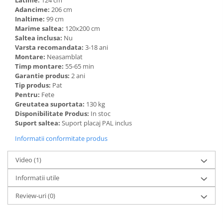
Latime:
124 cm
Adancime:
206 cm
Inaltime:
99 cm
Marime saltea:
120x200 cm
Saltea inclusa:
Nu
Varsta recomandata:
3-18 ani
Montare:
Neasamblat
Timp montare:
55-65 min
Garantie produs:
2 ani
Tip produs:
Pat
Pentru:
Fete
Greutatea suportata:
130 kg
Disponibilitate Produs:
In stoc
Suport saltea:
Suport placaj PAL inclus
Informatii conformitate produs
Video
(1)
Informatii utile
Review-uri
(0)