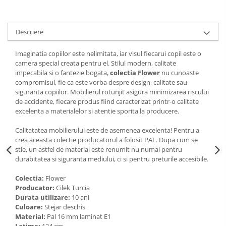
Descriere
Imaginatia copiilor este nelimitata, iar v
isul fiecarui copil este o
camera special creata pentru el.
Stilul modern, calitate
impecabila si o fantezie bogata,
colectia Flower
nu cunoaste
compromisul, fie ca este vorba despre design, calitate sau
siguranta copiilor.
Mobilierul rotunjit asigura minimizarea riscului
de accidente, fiecare produs fiind caracterizat printr-o calitate
excelenta a materialelor si atentie sporita la producere.
Calitatatea mobilierului este de asemenea excelenta! Pentru a
crea aceasta colectie producatorul a folosit PAL. Dupa cum se
stie, un astfel de material este renumit nu numai pentru
durabitatea si siguranta mediului, ci si pentru preturile accesibile.
Colectia:
Flower
Producator:
Cilek Turcia
Durata utilizare:
10 ani
Culoare:
Stejar deschis
Material:
Pal 16 mm laminat E1