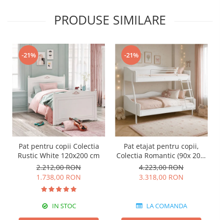
PRODUSE SIMILARE
-21%
-21%
Pat pentru copii Colectia
Pat etajat pentru copii,
Rustic White 120x200 cm
Colectia Romantic (90x 200-
120x200 cm)
2.212,00 RON
4.223,00 RON
1.738,00 RON
3.318,00 RON
IN STOC
LA COMANDA