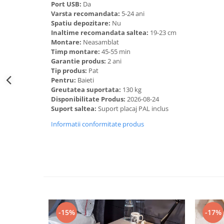
Port USB:
Da
Varsta recomandata:
5-24 ani
Spatiu depozitare:
Nu
Inaltime recomandata saltea:
19-23 cm
Montare:
Neasamblat
Timp montare:
45-55 min
Garantie produs:
2 ani
Tip produs:
Pat
Pentru:
Baieti
Greutatea suportata:
130 kg
Disponibilitate Produs:
2026-08-24
Suport saltea:
Suport placaj PAL inclus
Informatii conformitate produs
-15%
-17%