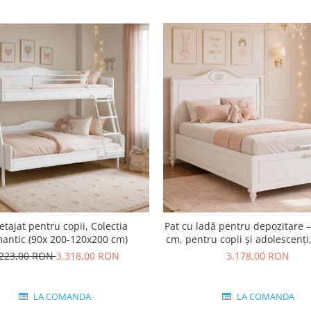
etajat pentru copii, Colectia
Pat cu ladă pentru depozitare 
antic (90x 200-120x200 cm)
cm, pentru copii și adolescenți,
Romantic
.223,00 RON
3.318,00 RON
3.178,00 RON
LA COMANDA
LA COMANDA