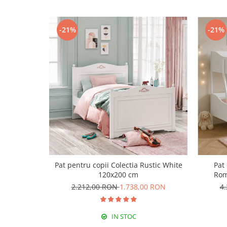
-21%
-21%
Pat pentru copii Colectia Rustic White
Pat 
120x200 cm
Rom
2.212,00 RON
1.738,00 RON
4
IN STOC