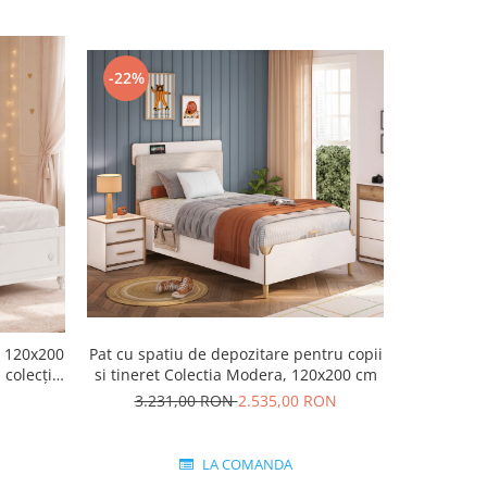
-22%
-22%
– 120x200
Pat cu spatiu de depozitare pentru copii
Pat pen
 colecția
si tineret Colectia Modera, 120x200 cm
3.231,00 RON
2.535,00 RON
2.7
LA COMANDA