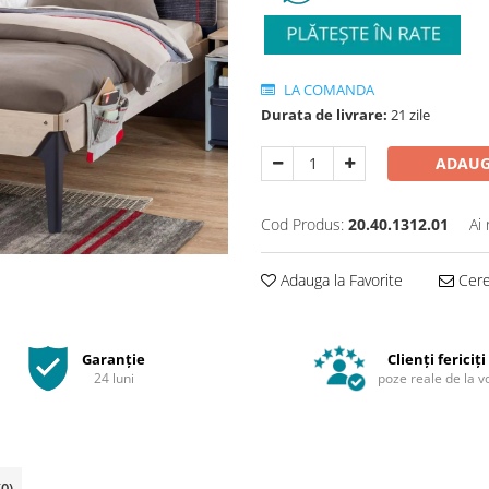
LA COMANDA
Durata de livrare:
21 zile
ADAUG
Cod Produs:
20.40.1312.01
Ai
Adauga la Favorite
Cere 
Garanție
Clienți fericiți
24 luni
poze reale de la v
(0)