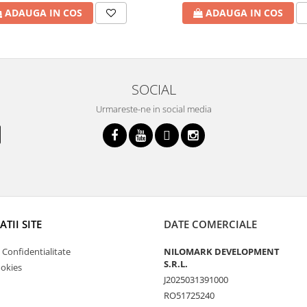
ADAUGA IN COS
ADAUGA IN COS
SOCIAL
Urmareste-ne in social media
TII SITE
DATE COMERCIALE
e Confidentialitate
NILOMARK DEVELOPMENT
S.R.L.
ookies
J2025031391000
RO51725240