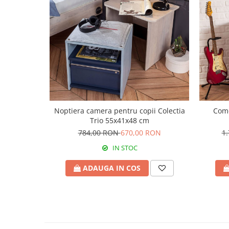
Noptiera camera pentru copii Colectia
Como
Trio 55x41x48 cm
784,00 RON
670,00 RON
1
IN STOC
ADAUGA IN COS