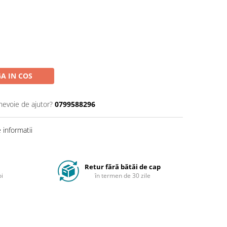
A IN COS
 nevoie de ajutor?
0799588296
informatii
Retur fără bătăi de cap
oi
în termen de 30 zile