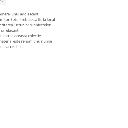
amerei unui adolescent,
tor, totul trebuie sa fie la locul
zitarea lucrurilor si obiectelor.
si relaxant.
u a crea aceasta colectie
 material este renumit nu numai
ile accesibile.