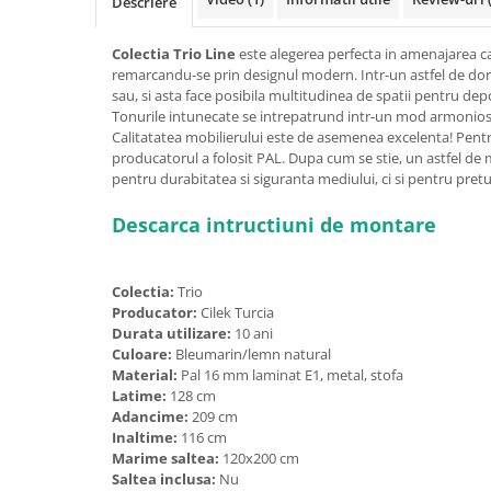
Descriere
Colectia Trio Line
este alegerea perfecta in amenajarea c
remarcandu-se prin designul modern. Intr-un astfel de dormi
sau, si asta face posibila multitudinea de spatii pentru depo
Tonurile intunecate se intrepatrund intr-un mod armonios 
Calitatatea mobilierului este de asemenea excelenta! Pentr
producatorul a folosit PAL. Dupa cum se stie, un astfel de
pentru durabitatea si siguranta mediului, ci si pentru pretur
Descarca intructiuni de montare
Colectia:
Trio
Producator:
Cilek Turcia
Durata utilizare:
10 ani
Culoare:
Bleumarin/lemn natural
Material:
Pal 16 mm laminat E1, metal, stofa
Latime:
128 cm
Adancime:
209 cm
Inaltime:
116 cm
Marime saltea:
120x200 cm
Saltea inclusa:
Nu