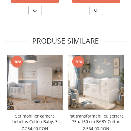
PRODUSE SIMILARE
-30%
-30%
Set mobilier camera
Pat transformabil cu sertare
bebelus Cotton Baby, 3
75 x 160 cm BABY Cotton
piese – pat transformer,
White
7.254,00 RON
2.564,00 RON