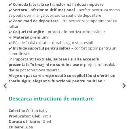
✔️
Comoda laterală se transformă în două noptiere
✔️
Sertarul inferior multifuncțional
– perfect pentru ca mama
să poată dormi lângă copil sau ca spațiu de depozitare
✔️
Zone mari de depozitare
– trei sertare și compartimente cu
rafturi
✔️
Colțuri rotunjite
– protecție împotriva accidentărilor
🔹
Material premium
:
✔️ PAL de înaltă calitate – durabil, sigur și accesibil
✔️
Include suportul pentru saltea
– confort optim pentru un
somn liniștit
📌
Important
:
Textilele, salteaua și alte accesorii
prezentate în imagini nu sunt incluse
în prețul produsului,
dar se pot achiziționa separat.
Alege un pat care crește odată cu copilul tău și oferă-i un
spațiu sigur, elegant și funcțional pentru mulți ani!
Descarca intructiuni de montare
Colectia:
Cotton baby
Producator:
Cilek Turcia
Durata utilizare:
10 ani
Culoare:
Alba