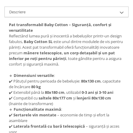
Descriere
Pat transformabil Baby Cotton – Siguranță, confort și
versatilitate
Reflectând lumea pură și inocentă a bebelușilor printr-un design
fabulos,
Baby Cotton SL
este unul dintre modulele de vis pentru
părinți. Acest pat transformabil oferă funcționalități inovatoare
precum
mânere telescopice, un corp detașabil și un pat
inferior pe roți pentru părinți
, toate gândite pentru a asigura
confort și siguranță maximă.
🔹
Dimensiuni versatile
:
✔️ Pătuțul pentru perioada de bebelușie:
80x130 cm
, capacitate
de încărcare
80 kg
✔️ Extensibil până la
80x180 cm
, utilizabil
0-3 ani și 3-10 ani
✔️ Compatibil cu
saltele 80x177 cm
și
lenjerii 80x130 cm
(înainte de transformare)
🔹
Funcționalitate maximă
:
✔️
Sertarele vin montate
– economie de timp și efort la
asamblare
✔️
Laterala frontală cu bară telescopică
– siguranță și acces
ușor