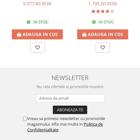
dulap 3 usi si comoda
5.077,80 RON
1.795,00 RON
IN STOC
IN STOC
ADAUGA IN COS
ADAUGA IN COS
NEWSLETTER
Nu rata ofertele si promotiile noastre
Vreau sa primesc newsletter cu promotiile
magazinului. Afla mai multe in
Politica de
Confidentialitate