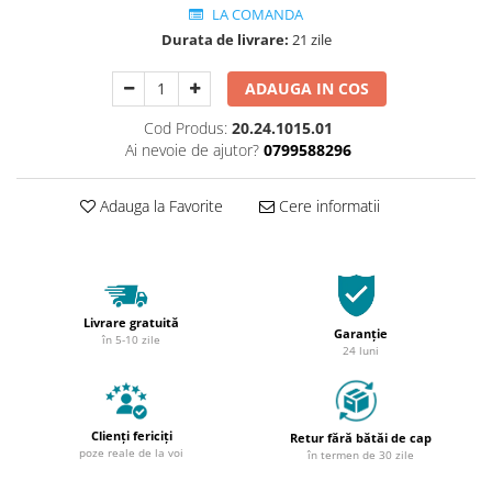
LA COMANDA
Durata de livrare:
21 zile
ADAUGA IN COS
Cod Produs:
20.24.1015.01
Ai nevoie de ajutor?
0799588296
Adauga la Favorite
Cere informatii
Livrare gratuită
Garanție
în 5-10 zile
24 luni
Clienți fericiți
Retur fără bătăi de cap
poze reale de la voi
în termen de 30 zile